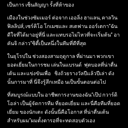
เป็นการ เซ็นสัญญา รั้งที่ห้าของ
เมืองในช่วงซัมเมอร์ ต่อจาก เออลิ่ง ฮาแลน, คาลวิน
ฟิลลิปส์, เซร์คิโอ โกเมซและ สเตฟาน ออร์เตกา“ฉัน
ดีใจที่ได้มาอยู่ที่นี่ และแทบรอไม่ไหวที่จะเริ่มต้น” อา
คันจิ กล่าว“ซิตี้เป็นหนึ่งในทีมที่ดีที่สุด
ในยุโรปใน ช่วงสองสามฤดูกาล ที่ผ่านมา พวกเขา
ยอดเยี่ยมในการชม เล่นในแบรนด์ ฟุตบอลที่น่าตื่น
เต้น และแข่งขันเพื่อ ชิงถ้วยรางวัลปีแล้วปีเล่า ดัง
นั้นการมาที่ นี่จึงรู้สึกเหมือ นเป็นขั้นตอนต่อไป
ที่สมบูรณ์แบบใน อาชีพการงานของฉัน“เป๊ป กวาร์ดิ
โอล่า เป็นผู้จัดการทีม ที่ยอดเยี่ยม และนี่คือทีมที่ยอด
เยี่ยม ของนักเตะ ดังนั้นนี่คือโอกาส ที่น่าตื่นเต้น
สำหรับผม“ผมตั้งตารอที่จะทดสอบตัวเอง