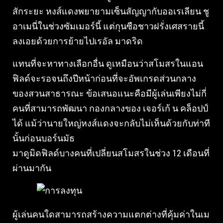
สักระยะ หงส์แดงพยายามเซ็นสัญญากับออเรเลียน ชู
อาเมนี่ในช่วงซัมเมอร์นี้ แต่กุนซือชาวฝรั่งเศสรายนี้
ลงเอยด้วยการย้ายไปเรอัล มาดริด
แทนที่จะหาทางเลือกอื่น ดูเหมือนว่าสโมสรในแอน
ฟิลด์จะรอจนถึงปีหน้าก่อนที่จะอัพเกรดส่วนกลาง
ของสวนสาธารณะ ข้อเสนอแนะคือมีผู้เล่นเพียงไม่กี่
คนที่สามารถพัฒนา กองกลางของ เจอร์เก้ น คล็อปป์
ได้ แม้ว่านายใหญ่หงส์แดงจะกลับไม่เห็นด้วยกับท่าที
นั้นก่อนบอร์นมัธ
มาดูมิดฟิลด์บางคนที่เปลี่ยนสโมสรในช่วง 12 เดือนที่
ผ่านมากัน
ผู้เล่นคนใดสามารถสร้างความแตกต่างที่คุ้มค่าในเม