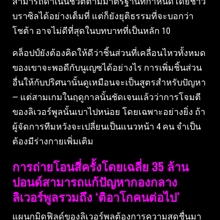
สามารถดำเนินชีวิตตามมาตรฐานที่กำหนดโดยชาว
บราซิลได้อย่างเต็มที่ แต่ก็ยังยุติธรรมที่จะบอกว่า
โชต้า อาจไม่ดีที่สุดในบทบาทที่เป็นหลัก 10
คล็อปป์ยังต้องคิดให้ดีว่าชิ้นส่วนที่เคลื่อนไหวทั้งหมด
ของเขาจะพอดีกับนูเญซได้อย่างไร การเพิ่มชิ้นส่วน
อื่นให้กับปริศนานั้นดูเหมือนจะเป็นสูตรสำหรับปัญหา
— แต่สามเกมในฤดูกาลนั้นชัดเจนแล้วว่าการโจมตี
ของลิเวอร์พูลนั้นเบาไปหน่อย โดยเฉพาะอย่างยิ่ง ถ้า
ผู้จัดการทีมหวังจะเปลี่ยนเป็นแนวหน้า 4 คน จำเป็น
ต้องมีร่างกายเพิ่มเติม
การถ่ายโอนสี่ครั้งโดยเฉลี่ย 35 ล้าน
ปอนด์สามารถแก้ปัญหากองกลาง
ลิเวอร์พูลรวมถึง ‘ติอาโกคนต่อไป’
แผนกมิดฟิลด์ของลิเวอร์พูลต้องการความสดชื่นมา