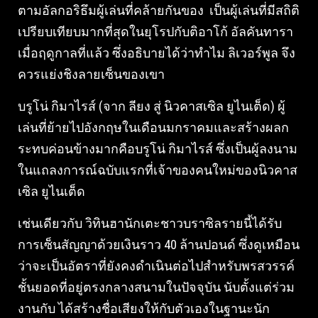
ตามอัลกอริธึมผู้เล่นที่คล้ายกันของ เป็นผู้เล่นที่มีสถิติ
เปรียบเทียบมากที่สุดในยุโรปกับติอาโก้ อัลคันทารา
เมื่อฤดูกาลที่แล้ว ซึ่งอธิบายได้ว่าทำไม ลิเวอร์พูล จึง
ควรแย่งชิงลายเซ็นของเขา
บรูโน่ กิมาไรส์ (จาก ลียง สู่ นิวคาสเซิล ยูไนเต็ด) ผู้
เล่นที่ย้ายไปอังกฤษในเดือนมกราคมและสร้างผลก
ระทบค่อนข้างมากคือบรูโน่ กิมาไรส์ ซึ่งเป็นผู้ลงนาม
ในแถลงการณ์ฉบับแรกที่เจ้าของคนใหม่ของนิวคาส
เซิล ยูไนเต็ด
เช่นเดียวกับ วิทินฮานักเตะชาวบราซิลรายนี้ได้รับ
การเซ็นสัญญาด้วยเงินราว 40 ล้านปอนด์ ซึ่งดูเหมือน
ว่าจะเป็นอัตราที่ยังคงดำเนินต่อไปสำหรับพรสวรรค์
ชั้นยอดที่อยู่ตรงกลางสนามในปัจจุบัน นับตั้งแต่ร่วม
งานกับ ได้สร้างชื่อเสียงให้กับตัวเองในฐานะนัก