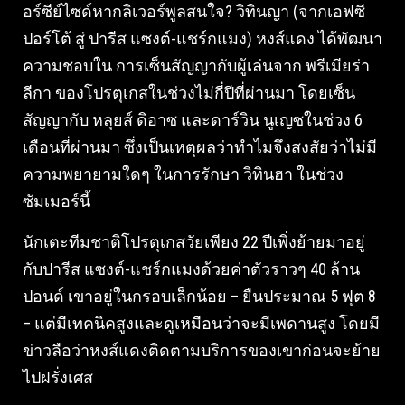
อร์ซีย์ไซด์หากลิเวอร์พูลสนใจ? วิทินญา (จากเอฟซี
ปอร์โต้ สู่ ปารีส แซงต์-แชร์กแมง) หงส์แดง ได้พัฒนา
ความชอบใน การเซ็นสัญญากับผู้เล่นจาก พรีเมียร่า
ลีกา ของโปรตุเกสในช่วงไม่กี่ปีที่ผ่านมา โดยเซ็น
สัญญากับ หลุยส์ ดิอาซ และดาร์วิน นูเญซในช่วง 6
เดือนที่ผ่านมา ซึ่งเป็นเหตุผลว่าทำไมจึงสงสัยว่าไม่มี
ความพยายามใดๆ ในการรักษา วิทินฮา ในช่วง
ซัมเมอร์นี้
นักเตะทีมชาติโปรตุเกสวัยเพียง 22 ปีเพิ่งย้ายมาอยู่
กับปารีส แซงต์-แชร์กแมงด้วยค่าตัวราวๆ 40 ล้าน
ปอนด์ เขาอยู่ในกรอบเล็กน้อย – ยืนประมาณ 5 ฟุต 8
– แต่มีเทคนิคสูงและดูเหมือนว่าจะมีเพดานสูง โดยมี
ข่าวลือว่าหงส์แดงติดตามบริการของเขาก่อนจะย้าย
ไปฝรั่งเศส