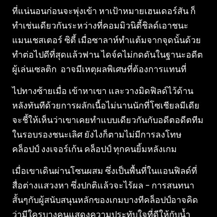
ที่แน่นอนก่อนจะพุ่งเข้า หาเป้าหมายเฮนเดอร์สัน ก็
ทำเช่นเดียวกันระหว่างที่คอมมิวนิตี้ชิลด์เอาชนะ
แมนเชสเตอร์ ซิตี้ เมื่อซาลาห์ทำแต้มจากจุดนั้นด้วย
ทำต่อไปดีที่สุดแล้วฟาน ไดจ์คไม่กดดันในฐานะอดีต
ผู้เล่นเซลติก อาจมีเหตุผลพิเศษที่ต้องการแทนที่
ไปทางซ้ายเมื่อ เข้าหาเขา และวางมิดฟิลด์ไว้ด้าน
หลังทันทีด้วยการผลักเนื้อไม่นานนักที่โซเชียลมีเดีย
จะชี้ให้เห็นว่าเขาเคยทำแบบเดียวกันกับอดีตอดีตทีม
ในรอบรองชนะเลิศ ยังไงก็ตามไม่มีการลงโทษ
คล็อปป์ งงเจอร์เก้น คล็อปป์ ทุกคนยิ้มหลังเกม
เมื่อเขาเดินผ่านโซนผสม ซึ่งเป็นพื้นที่ในแอนฟิลด์ที่
สื่อต่างแสวงหา ซึ่งปกติแล้วจะไร้ผล – การสนทนา
สั้นๆกับผู้สนับสนุนหลักของเกมบางทีคล็อปป์อาจคิด
ว่ามีใครบางคนแสดงความประทับใจที่ดีให้กับน้ำ