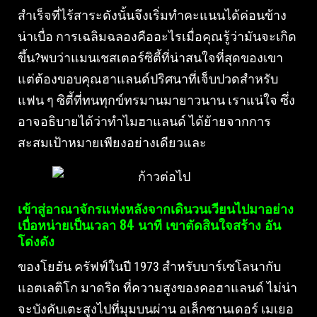
สำเร็จที่ไร้สาระดังนั้นจึงเริ่มทำคะแนนได้ค่อนข้าง
น่าเบื่อ การเฉลิมฉลองคืออะไรเมื่อคุณรู้ว่ามันจะเกิด
ขึ้น?พบว่าแมนเชสเตอร์ซิตี้ที่น่าสนใจที่สุดของเขา
แต่ต้องขอบคุณฮาแลนด์ปริศนาที่เจ็บปวดสำหรับ
แฟน ๆ ซิตี้ที่ทนทุกข์ทรมานมายาวนาน เราแน่ใจ ซึ่ง
อาจอธิบายได้ว่าทำไมฮาแลนด์ ได้ย้ายจากการ
สะสมเป้าหมายเพียงอย่างเดียวและ
เข้าสู่อาณาจักรแห่งหลังจากเดินวนเวียนไปมาอย่าง
เบื่อหน่ายเป็นเวลา 84 นาที เขาตัดสินใจสร้าง อัน
โด่งดัง
ของโยฮัน ครัฟฟ์ในปี 1973 สำหรับบาร์เซโลนากับ
แอตเลติโก มาดริด ที่ความสูงของคอฮาแลนด์ ไม่น่า
จะบังคับเตะสูงไปที่มุมบนผ่าน อเล็กซานเดอร์ เมเยอ