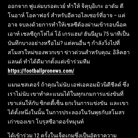
ออกจาก ฟูแล่มบรอดเวย์ ทำให้ จิคุบุอิเกะ อาดัม ตี
โนอาห์ โอคาฟอร์ สำหรับอีควอไลเซอร์ที่อาจ – แค่
อาจ จบลงด้วยการทำให้เชลซีต้องผ่านเข้ารอบน็อค
เอาท์ เชลซีถูกโห่ไล่ โอ้ เกรแฮม! ฮันนีมูน 75 นาทีเป็น
บันทึกบางอย่างหรือไม่? แต่คนอื่น ๆ กำลังวิ่งไปที่
สโมสรใหม่ของพวกเขา ข่าวด่วนสำหรับคุณ: อิลิคฮา
แลนด์ ทำได้ดีมากตั้งแต่เข้าร่วมทีม
https://footballpronews.com/
แมนเชสเตอร์ ถ้าคุณไม่นับ เอฟเอคอมมิวนิตีชีลด์ ซึ่ง
เราไม่นับ เขาทำคะแนนได้ในทุกเกมการแข่งขันที่
เขาเล่นให้กับ ซิกดตี้เซ็น ยกเว้นการแข่งขัน และเขา
ได้ตั้งหนึ่งในนั้น ในการประลองในวันพุธกับสโมสร
เก่าของเขา โบรุสซีอาดอร์ทมุนท์
ได้เข้าร่วม 12 ครั้งในเจ็ดเกมซึ่งเป็นอัตราความ