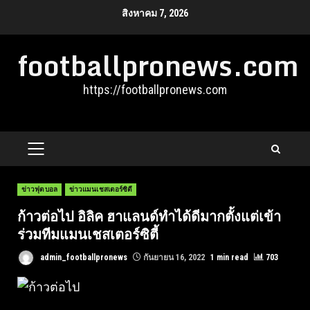
Skip
สิงหาคม 7, 2026
to
footballpronews.com
content
https://footballpronews.com
PRIMARY
MENU
ข่าวฟุตบอล
ข่าวแมนเชสเตอร์ซิตี
ก้าวต่อไป อิลิค ฮาแลนด์ทำได้ดีมากตั้งแต่เข้า
ร่วมทีมแมนเชสเตอร์ซิตี้
admin_footballpronews
กันยายน 16, 2022
1 min read
703