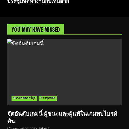
ประชุมจัดหางานกับเท็นฮาก
YOU MAY HAVE MISSED
ข่าวบอลลิเวอร์พูล
ข่าวฟุตบอล
จัดอันดับเกมนี้ ผู้ชนะและผู้แพ้ในเกมพบไบรท์
ตัน