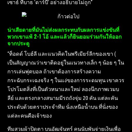
เซาธ์ ที่บาธ ‘ดาร์บี้’ อย่างอธิบายไม่ถูก”
น่าเสียดายที่มันไม่ส่งผลกระทบกับผลการแข่งขันที่
พวกเขาแพ้ 2-1 โอ้ และแล้วก็ยินยอมร่วมกันให้ออก
จากประตู
“ท็อดด์ โบฮ์ลี และแนวคิดในพรีเมียร์ลีกของเขา (
เป็นสัญญาณว่าเขาติดอยู่ในแนวทางเล็ก ๆ น้อย ๆ ใน
การเล่นฟุตบอล ถ้าเขาต้องการสร้างความ
กระฉับกระเฉงจริง ๆ ในแง่ของการระดมทุน เขาควร
โปรโมตสิ่งที่เป็นตัวหนาและใหม่ ลองนึกภาพเวมบ
ลีย์ และตรงกลางสนามมีรถถังจุ่ม 20 คัน แต่ละคัน
ประดับด้วยตราประจำทีม นั่งเหนือน้ำบน ที่นั่งของ
แต่ละคนคือเจ้าของ
ทีมสวมผ้าปิดตา บนอัฒจันทร์ คนนับพันจ่ายเงินเพื่อ