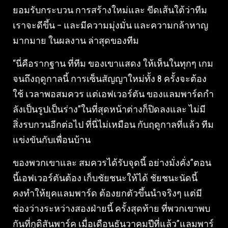
ยอมรับกระบวน การสร้างใหม่และ ขีดเส้นใต้ว่าทีม
เราจะดีขึ้น – และมีความมุ่งมั่น และความกล้าหาญ
มากมาย ในผลงาน ล่าสุดของทีม
“นี่คือรากฐาน ที่ทีม ของเขาแสดง ให้เห็นในทุกๆ เกม
จนถึงฤดูกาลนี้ การเซ็นสัญญาใหม่ทั้ง 8 ครั้งจะต้อง
ใช้ เวลาพอสมควร แต่เอฟเวอร์ตัน ของแลมพาร์ดกํา
ลังเป็นรูปเป็นร่าง”ในที่สุดหน้าต่างก็ปิดลงและ ไม่มี
สิ่งรบกวนอีกต่อไป ที่นี่ไม่เหมือน กับฤดูกาลที่แล้ว ทีม
แข่งขันกับเพื่อนบ้าน
ของพวกเขาและ สมควรได้รับจุดนี้ อย่างมั่งคั่ง”ตอน
นี้เอฟเวอร์ตันต้อง เก็บชัยชนะให้ได้ ชัยชนะนัดนี้
คงทําให้ยุคแลมพาร์ด ต้องยกตัวขึ้นนําจริงๆ แต่มี
ช่องว่างระหว่างสองฝ่ายนี้ ครั้งสุดท้าย ที่พวกเขาพบ
กันที่กูดิสันพาร์ค เมื่อเดือนธันวาคมปีที่แล้ว”แลมพาร์