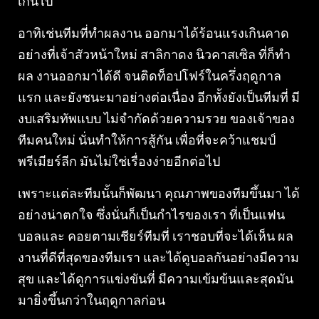
เกินไป
อาทิเช่นทีมที่ทำผลงาน ออกมาได้ร้อนแรงเกินคาด
อย่างที่เจ้าสัวหน้าใหม่ สาลิกาดง นิวคาสเซิล ที่ก็ทำ
ผล งานออกมาได้ดี จนติดท็อปโฟร์ในครึ่งฤดูกาล
แรก และยังชนะมาอย่างต่อเนื่อง อีกทั้งยังเป็นทีมที่ มี
งบเสริมทัพแบบ ไม่จำกัดด้วยความรวย ของเจ้าของ
ทีมคนใหม่ นั่นทำให้การสู้กัน เพื่อที่จะคว้าแชมป์
พรีเมียร์ลีก มันไม่ใช่เรื่องง่ายอีกต่อไป
เพราะแต่ละทีมนั้นก็พัฒนา คุณภาพของทีมขึ้นมา ได้
อย่างน่าตกใจ ซึ่งนั่นก็เป็นกำไรของเรา ที่เป็นแฟน
บอลและ คอยตามเชียร์ทีมที่ เราชอบที่จะได้เห็น ผล
งานที่ดีที่สุดของทีมเรา และได้ดูบอลกันอย่างมีความ
สุข และได้ดูการแข่งขันที่ มีความเข้มข้นและสุดมัน
มายิ่งขึ้นกว่าในฤดูกาลก่อน