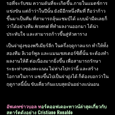
รอที่จะรับชม ความดันที่จะเกิดขึ้น ภายในแมตช์การ
แข่งขัน แต่ถ้าว่าในปีนั้น ยังมีอีกหนึ่งทีมที่ ถือว่าก้าว
ขึ้นมาเป็นทีม ที่สามารถลุ้นแชมป์ได้ แบบม้ามืดเลยก็
ว่าได้อย่างทีม Arsenal ที่ทำผลงานออกมา ได้น่า
ประทับใจ และสามารถก้าวขึ้นสู่หัวตาราง
เป็นจ่าฝูงของพรีเมียร์ลีก ในครึ่งฤดูกาลแรก ทำให้ทั้ง
สองทีม ลิเวอร์พูล และแมนเชสเตอร์ซิตี้นั้น จะต้องทำ
ผลงานให้ดี ต่อเนื่องมากยิ่งขึ้น เพื่อสามารถรักษา
ระยะห่างของคะแนน ไม่ห่างไปกว่านี้ และสร้าง
โอกาสในการ แซงขึ้นไปเป็นจ่าฝูงได้ ก็ต้องบอกว่าใน
ฤดูกาลนี้นั้น ขับเคี่ยวกันแบบสุดมันอย่างแน่นอน
อัพเดทข่าวบอล ท
อร์คออฟเดอะทาวน์ล่าสุดเกี่ยวกับ
สตาร์ตดังอย่าง
Cristiano Ronaldo