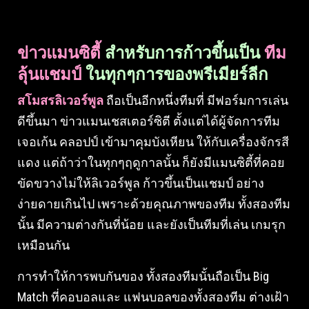
ข่าวแมนซิตี้
สำหรับการก้าวขึ้นเป็น
ทีม
ลุ้นแชมป์
ในทุกๆการของพรีเมียร์ลีก
สโมสรลิเวอร์พูล
ถือเป็นอีกหนึ่งทีมที่ มีฟอร์มการเล่น
ดีขึ้นมา ข่าวแมนเชสเตอร์ซิตี ตั้งแต่ได้ผู้จัดการทีม
เจอเก้น คลอปป์ เข้ามาคุมบังเหียน ให้กับเครื่องจักรสี
แดง แต่ถ้าว่าในทุกๆฤดูกาลนั้น ก็ยังมีแมนซิตี้ที่คอย
ขัดขวางไม่ให้ลิเวอร์พูล ก้าวขึ้นเป็นแชมป์ อย่าง
ง่ายดายเกินไป เพราะด้วยคุณภาพของทีม ทั้งสองทีม
นั้น มีความต่างกันที่น้อย และยังเป็นทีมที่เล่น เกมรุก
เหมือนกัน
การทำให้การพบกันของ ทั้งสองทีมนั้นถือเป็น Big
Match ที่คอบอลและ แฟนบอลของทั้งสองทีม ต่างเฝ้า