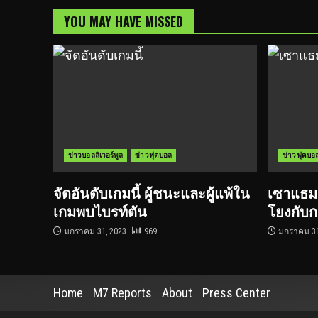
YOU MAY HAVE MISSED
ข่าวบอลลิเวอร์พูล
ข่าวฟุตบอล
ข่าวฟุตบอ
จัดอันดับเกมนี้ ผู้ชนะและผู้แพ้ใน
เซาแธมป์
เกมพบไบรท์ตัน
โยงกับก
มกราคม 31, 2023
969
มกราคม 31
Home
M7 Reports
About
Press Center