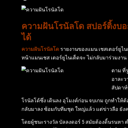
ความฝันโรนัลโด สปอร์ติ้งบอ
ได้
ความฝันโรนัลโด
รายงานของแมน เชสเตอร์ยูไนเต็
หน้าแมนเชส เตอร์ยูไนเต็ดจะ ไม่กลับมาร่วมงาน ก
ตาม ที่
อาละวาด
สัปดาห์ท
โรนัลโด้ซึ่ง เดินลง อุโมงค์ก่อน จบเกม ถูกทําให้ต
กลับมาลง ซ้อมกับทีมชุด ใหญ่แล้ว แต่ข่าวลือ ย
โดยผู้ชนะรางวัล บัลลงดอร์ 5 สมัยต้องดิ้นรนหา ตํ