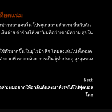
ท็อตแน่ม
นักข่าวหลายคนใน โปรตุเกสถามคําถาม นั้นกับฉัน
ีเงินจ่าย ค่าจ้างให้เขา”ผมคิดว่าเขามีความ สุขใน
 ใช้ตัวมากขึ้น ในยูโรป้า ลีก โดยลงเล่นไป ทั้งหมด
งจากที่ เขาจบด้วย การเป็น ผู้ทําประตู สูงสุดของ
Next:
โอล่า: ผมอยากให้ฮาลันด์และมาห์เรซได้ไปฟุตบอล
โลก