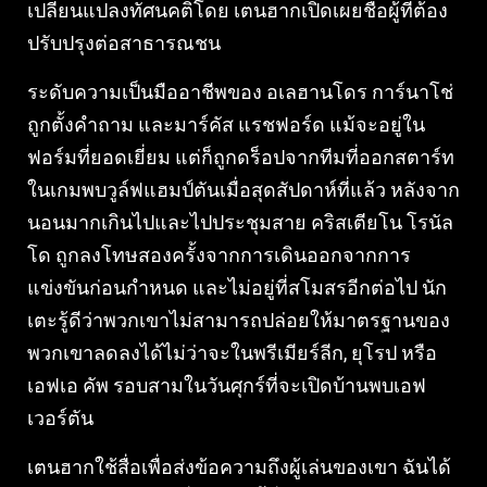
เปลี่ยนแปลงทัศนคติโดย เตนฮากเปิดเผยชื่อผู้ที่ต้อง
ปรับปรุงต่อสาธารณชน
ระดับความเป็นมืออาชีพของ อเลฮานโดร การ์นาโช่
ถูกตั้งคำถาม และมาร์คัส แรชฟอร์ด แม้จะอยู่ใน
ฟอร์มที่ยอดเยี่ยม แต่ก็ถูกดร็อปจากทีมที่ออกสตาร์ท
ในเกมพบวูล์ฟแฮมป์ตันเมื่อสุดสัปดาห์ที่แล้ว หลังจาก
นอนมากเกินไปและไปประชุมสาย คริสเตียโน โรนัล
โด ถูกลงโทษสองครั้งจากการเดินออกจากการ
แข่งขันก่อนกำหนด และไม่อยู่ที่สโมสรอีกต่อไป นัก
เตะรู้ดีว่าพวกเขาไม่สามารถปล่อยให้มาตรฐานของ
พวกเขาลดลงได้ไม่ว่าจะในพรีเมียร์ลีก, ยุโรป หรือ
เอฟเอ คัพ รอบสามในวันศุกร์ที่จะเปิดบ้านพบเอฟ
เวอร์ตัน
เตนฮากใช้สื่อเพื่อส่งข้อความถึงผู้เล่นของเขา ฉันได้