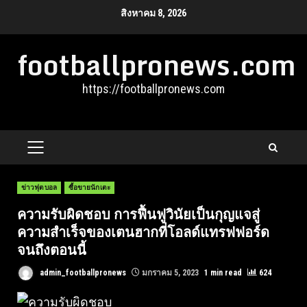
Skip
สิงหาคม 8, 2026
to
footballpronews.com
content
https://footballpronews.com
PRIMARY
MENU
ข่าวฟุตบอล
ซื้อขายนักเตะ
ความรับผิดชอบ การฟื้นฟูวินัยเป็นกุญแจสู่
ความสำเร็จของเตนฮากที่โอลด์แทรฟฟอร์ด
จนถึงตอนนี้
admin_footballpronews
มกราคม 5, 2023
1 min read
624