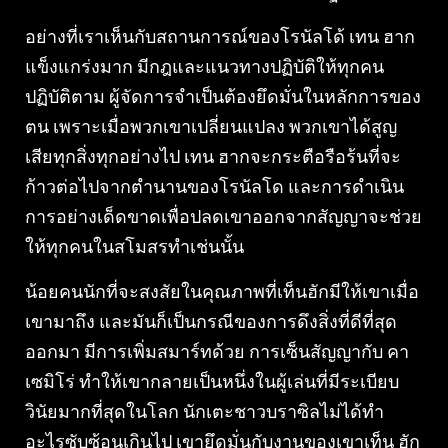
อย่างที่เราเห็นกับสถานการณ์ของโรนัลโด้ เทน ฮาก
แข็งแกร่งมาก มีกฎและแนวทางปฏิบัติให้ทุกคน
ปฏิบัติตาม ผู้จัดการจำเป็นต้องยึดมั่นในหลักการของ
ตน เพราะเมื่อพวกเขาเปลี่ยนแปลง พวกเขาได้สูญ
เสียทุกสิ่งทุกอย่างไป เทน ฮากจะกระตือรือร้นที่จะ
ก้าวต่อไปจากตำนานของโรนัลโด และการดำเนิน
การอย่างเด็ดขาดเพื่อปลดเขาออกจากสัญญาจะช่วย
ให้ทุกคนในสโมสรทำเช่นนั้น
น้อยคนนักที่จะสงสัยในคุณภาพที่เท็นฮักมีให้เขาเมื่อ
เขามาถึง และมันก็เป็นกรณีของการดึงสิ่งที่ดีที่สุด
ออกมา มีการเพิ่มสมาร์ทด้วย การเซ็นสัญญากับ คา
เซมิโร่ ทำให้เขากลายเป็นหนึ่งในผู้เล่นที่มีระเบียบ
วินัยมากที่สุดในโลก นักเตะชาวบราซิลไม่ได้ทำ
อะไรซับซ้อนเกินไป เขายึดมั่นกับงานของเขาเท็น ฮัก