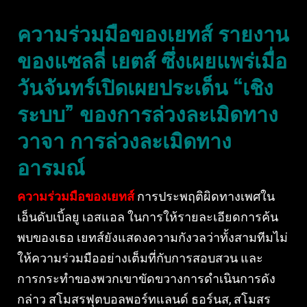
ความร่วมมือของเยทส์ รายงาน
ของแซลลี่ เยตส์ ซึ่งเผยแพร่เมื่อ
วันจันทร์เปิดเผยประเด็น “เชิง
ระบบ” ของการล่วงละเมิดทาง
วาจา การล่วงละเมิดทาง
อารมณ์
ความร่วมมือของเยทส์
การประพฤติผิดทางเพศใน
เอ็นดับเบิ้ลยู เอสแอล ในการให้รายละเอียดการค้น
พบของเธอ เยทส์ยังแสดงความกังวลว่าทั้งสามทีมไม่
ให้ความร่วมมืออย่างเต็มที่กับการสอบสวน และ
การกระทำของพวกเขาขัดขวางการดำเนินการดัง
กล่าว สโมสรฟุตบอลพอร์ทแลนด์ ธอร์นส, สโมสร