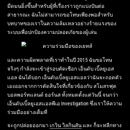
มืดมนยิ่งขึ้นสำหรับผู้ที่เรื่องราวถูกแบ่งปันต่อ
สาธารณะ ฉันไม่สามารถขอโทษเพียงพอสำหรับ
บทบาทของเราในความล้มเหลวอย่างร้ายแรงของ
ระบบเพื่อปกป้องความปลอดภัยของผู้เล่น
และความผิดพลาดที่เราทำในปี 2015 ฉันขอโทษ
จริงๆ กำลังจะเข้าสู่รอบตัดเชือก เอ็นดับ เบิ้ลยูเอส
แอล ฉันได้บอก เอ็นดับเบิ้ลยูเอสแอลว่าฉันจะถอดตัว
เองออกจากการตัดสินใจที่เกี่ยวข้องกับ สโมสรฟุต
บอลพอร์ทแลนด์ ธอร์นส ทั้งหมดตั้งแต่วันนี้ จนกว่า
เอ็นดับเบิ้ลยูเอสแอลพีเอ Investigation ซึ่งเราให้ความ
ร่วมมืออย่างเต็มที่
จะถูกปล่อยออกมา
เกวิน วิลกินสัน
และ ก็จะหลีกทาง