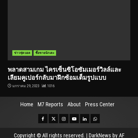
ข่าวฟุตบอล
ซื้อขายนักเตะ
พลาดสามเกม ไครเซ็นซิโอซัมเมอร์วิลล์และ
เลียมคูเปอร์กลับมาฝึกซ้อมเต็มรูปแบบ
มกราคม 29, 2023
1016
Home
M7 Reports
About
Press Center
Facebook
Twitter
Instagram
Youtube
Linkedin
Whatsapp
Copyright © All rights reserved.
|
DarkNews
by AF