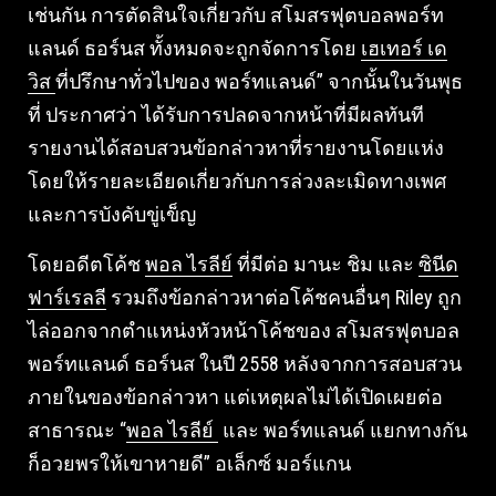
เช่นกัน การตัดสินใจเกี่ยวกับ สโมสรฟุตบอลพอร์ท
แลนด์ ธอร์นส ทั้งหมดจะถูกจัดการโดย
เฮเทอร์ เด
วิส
ที่ปรึกษาทั่วไปของ พอร์ทแลนด์” จากนั้นในวันพุธ
ที่ ประกาศว่า ได้รับการปลดจากหน้าที่มีผลทันที
รายงานได้สอบสวนข้อกล่าวหาที่รายงานโดยแห่ง
โดยให้รายละเอียดเกี่ยวกับการล่วงละเมิดทางเพศ
และการบังคับขู่เข็ญ
โดยอดีตโค้ช
พอล ไรลีย์
ที่มีต่อ มานะ ชิม และ
ซินีด
ฟาร์เรลลี
รวมถึงข้อกล่าวหาต่อโค้ชคนอื่นๆ Riley ถูก
ไล่ออกจากตำแหน่งหัวหน้าโค้ชของ สโมสรฟุตบอล
พอร์ทแลนด์ ธอร์นส ในปี 2558 หลังจากการสอบสวน
ภายในของข้อกล่าวหา แต่เหตุผลไม่ได้เปิดเผยต่อ
สาธารณะ “
พอล ไรลีย์
และ พอร์ทแลนด์ แยกทางกัน
ก็อวยพรให้เขาหายดี” อเล็กซ์ มอร์แกน