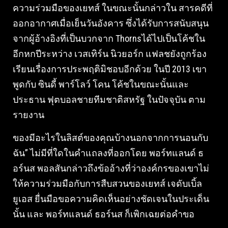
ความร่วมมือของเยทส์ ในขณะนั้นกล่าวใน สารคดีที่
ออกอากาศเมื่อเย็นวันอังคาร ซึ่งได้รับการสนับสนุน
จากผู้อ้างอิงที่เป็นบวกจาก Thornsได้ไปเป็นโค้ชใน
อีกหกปีระหว่าง เวสเทิร์น นิวยอร์ก แฟลชยังถูกร้อง
เรียนเรื่องการประพฤติมิชอบอีกด้วย ในปี 2013 เขา
พูดกับ ซินดี้ พาร์โลว์ โคน โค้ชในขณะนั้นและ
ประธาน ฟุตบอลชายทีมชาติสหรัฐ ในปัจจุบัน ตาม
รายงาน
ของมีอะไรในลิสต์ของคุณบ้างนอกจากการนอนกับ
ฉัน” ไม่มีที่ใดในคำแถลงที่ออกโดย พอร์ทแลนด์ ธ
อร์นส พอลสันกล่าวถึงข้ออ้างที่ว่าองค์กรของเขาไม่
ให้ความร่วมมือกับการสืบสวนของเยทส์ เจดับเบิ้ล
ยูเอส ยื่นมือขอความคิดเห็นอย่างชัดเจนในประเด็น
นั้น และ พอร์ทแลนด์ ธอร์นส ก็เพิกเฉยต่อคำขอ