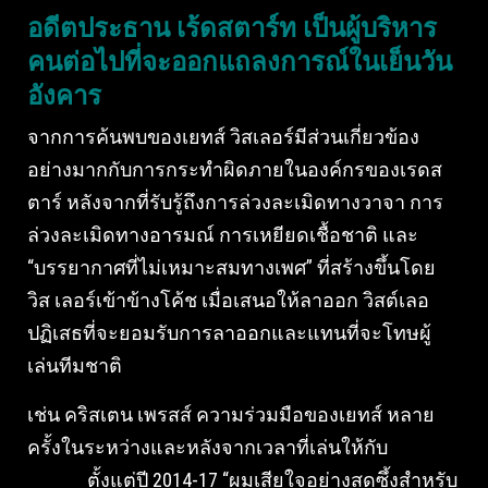
อดีตประธาน
เร้ด
สตาร์ท เป็นผู้บริหาร
คนต่อไปที่จะออกแถลงการณ์ในเย็นวัน
อังคาร
จากการค้นพบของเยทส์ วิสเลอร์มีส่วนเกี่ยวข้อง
อย่างมากกับการกระทำผิดภายในองค์กรของเรดส
ตาร์ หลังจากที่รับรู้ถึงการล่วงละเมิดทางวาจา การ
ล่วงละเมิดทางอารมณ์ การเหยียดเชื้อชาติ และ
“บรรยากาศที่ไม่เหมาะสมทางเพศ” ที่สร้างขึ้นโดย
วิส เลอร์เข้าข้างโค้ช เมื่อเสนอให้ลาออก วิสต์เลอ
ปฏิเสธที่จะยอมรับการลาออกและแทนที่จะโทษผู้
เล่นทีมชาติ
เช่น คริสเตน เพรสส์ ความร่วมมือของเยทส์ หลาย
ครั้งในระหว่างและหลังจากเวลาที่เล่นให้กับ
เรส
สตาร์ท
ตั้งแต่ปี 2014-17 “ผมเสียใจอย่างสุดซึ้งสำหรับ