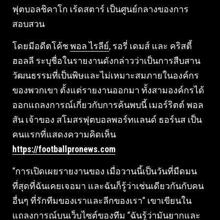
ฟุตบอลชิคาโก เร้ดสตาร์ เป็นศูนย์กลางของการ
สอบสวน
โดยมีอดีตโค้ช
พอล ไรลีย์
, รอรี่ เดมส์ และ คริสตี้
ฮอลลี ระบุชื่อในรายงานดังกล่าวว่าเป็นการสืบสาน
วัฒนธรรมที่เป็นพิษและไม่เหมาะสมภายในองค์กร
ของพวกเขา ตั้งแต่รายงานออกมา ทั้งสามองค์กรได้
ออกแถลงการณ์เกี่ยวกับการค้นพบนี้ เมอร์ริตต์ พอล
สัน เจ้าของ สโมสรฟุตบอลพอร์ทแลนด์ ธอร์นส เป็น
คนแรกที่แสดงความคิดเห็น
https://footballpronews.com
“การเปิดเผยรายงานของ เมื่อวานนี้เป็นวันที่มืดมน
ที่สุดที่ฉันเคยเจอมา และฉันก็รู้ว่าเช่นเดียวกันกับคน
อื่นๆ ที่รักทีมของเราและลีกของเรา” เขาเขียนใน
แถลงการณ์บนเว็บไซต์ของทีม “ฉันรู้ว่ามันยากและ