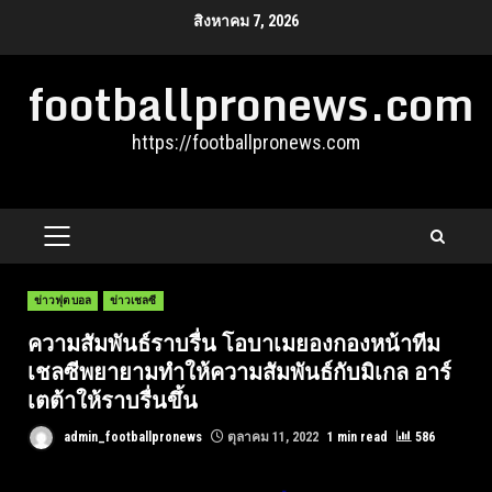
Skip
สิงหาคม 7, 2026
to
footballpronews.com
content
https://footballpronews.com
PRIMARY
MENU
ข่าวฟุตบอล
ข่าวเชลซี
ความสัมพันธ์ราบรื่น โอบาเมยองกองหน้าทีม
เชลซีพยายามทำให้ความสัมพันธ์กับมิเกล อาร์
เตต้าให้ราบรื่นขึ้น
admin_footballpronews
ตุลาคม 11, 2022
1 min read
586