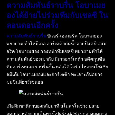
ความสัมพันธ์ราบรื่น โอบาเมย
องได้ย้ายไปร่วมทีมกับเชลซี ใน
ลอนดอนอีกครั้ง
ความสัมพันธ์ราบรื่น
ปิแอร์-เอเมอริค โอบาเมยอง
พยายาม ทำให้มิเกล อาร์เตต้าถ่มน้ำลายปิแอร์-เอเม
อริค โอบาเมยอง กองหน้าทีมเชลซี พยายามทำให้
ความสัมพันธ์ของเขากับ มิเกลอาร์เตต้า อดีตกุนซือ
ทีมอาร์เซนอล ราบรื่นขึ้น หลังวิดีโอรั่ว ไหลบนโซเชีย
ลมีเดียโอบาเมยองและอาร์เตต้า ทะเลาะกันอย่าง
ขมขื่นที่อาร์เซนอล
เมื่อทีมชาติกาบองกลับมาที่ สโมสรในช่วง ปลาย
ฤดูกาล หลังจากเดินทางไปฝรั่งเศสช่วง กลางฤดูกาล