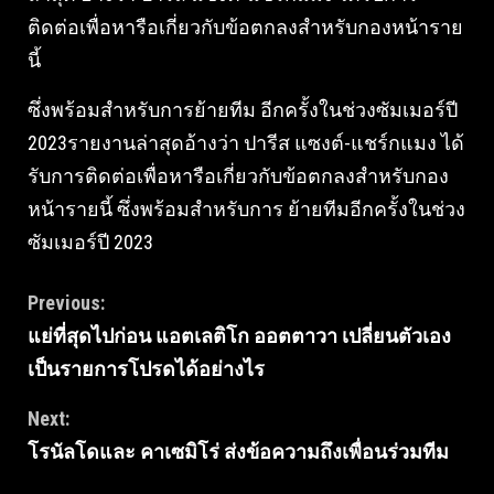
ติดต่อเพื่อหารือเกี่ยวกับข้อตกลงสำหรับกองหน้าราย
นี้
ซึ่งพร้อมสำหรับการย้ายทีม อีกครั้งในช่วงซัมเมอร์ปี
2023รายงานล่าสุดอ้างว่า ปารีส แซงต์-แชร์กแมง ได้
รับการติดต่อเพื่อหารือเกี่ยวกับข้อตกลงสำหรับกอง
หน้ารายนี้ ซึ่งพร้อมสำหรับการ ย้ายทีมอีกครั้งในช่วง
ซัมเมอร์ปี 2023
Continue
Previous:
แย่ที่สุดไปก่อน แอตเลติโก ออตตาวา เปลี่ยนตัวเอง
Reading
เป็นรายการโปรดได้อย่างไร
Next:
โรนัลโดและ คาเซมิโร่ ส่งข้อความถึงเพื่อนร่วมทีม