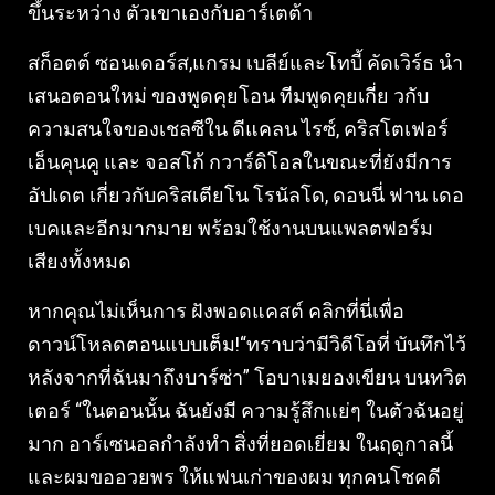
ขึ้นระหว่าง ตัวเขาเองกับอาร์เตต้า
สก็อตต์ ซอนเดอร์ส,แกรม เบลีย์และโทบี้ คัดเวิร์ธ นำ
เสนอตอนใหม่ ของพูดคุยโอน ทีมพูดคุยเกี่ย วกับ
ความสนใจของเชลซีใน ดีแคลน ไรซ์, คริสโตเฟอร์
เอ็นคุนคู และ จอสโก้ กวาร์ดิโอลในขณะที่ยังมีการ
อัปเดต เกี่ยวกับคริสเตียโน โรนัลโด, ดอนนี่ ฟาน เดอ
เบคและอีกมากมาย พร้อมใช้งานบนแพลตฟอร์ม
เสียงทั้งหมด
หากคุณไม่เห็นการ ฝังพอดแคสต์ คลิกที่นี่เพื่อ
ดาวน์โหลดตอนแบบเต็ม!“ทราบว่ามีวิดีโอที่ บันทึกไว้
หลังจากที่ฉันมาถึงบาร์ซ่า” โอบาเมยองเขียน บนทวิต
เตอร์ “ในตอนนั้น ฉันยังมี ความรู้สึกแย่ๆ ในตัวฉันอยู่
มาก อาร์เซนอลกำลังทำ สิ่งที่ยอดเยี่ยม ในฤดูกาลนี้
และผมขออวยพร ให้แฟนเก่าของผม ทุกคนโชคดี