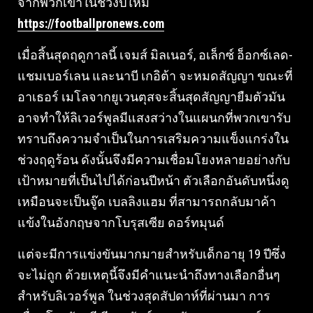
จากพวกเขาในช่วงปีใหม่
https://footballpronews.com
เมื่อสิ้นสุดฤดูกาลนี้ เจมส์ มิลเนอร์, อเล็กซ์ อ็อกซ์เลด-
แชมเบอร์เลน และนาบี เกอิต้า จะหมดสัญญา ขณะที่
อาเธอร์ เมโลจากยูเวนตุสจะสิ้นสุดสัญญายืมตัวมัน
อาจทำให้ลิเวอร์พูลมีแสงสว่างในแผนกที่พวกเขารับ
ทราบถึงความจำเป็นในการเสริมความแข็งแกร่งใน
ช่วงฤดูร้อน ดังนั้นจึงมีความเชื่อมโยงหลายอย่างกับ
เป้าหมายที่เป็นไปได้ก่อนปีหน้า ตัวเลือกอันดับหนึ่งดู
เหมือนจะเป็นจู๊ด เบลลิงแฮม ที่สามารถกลับมาค้า
แข้งในอังกฤษจากโบรุสเซีย ดอร์ทมุนด์
แต่จะมีการแข่งขันมากมายสำหรับเด็กอายุ 19 ปีซึ่ง
จะไม่ถูก ด้วยเหตุนี้จึงมีคำแนะนำถึงทางเลือกอื่นๆ
สำหรับลิเวอร์พูล ในช่วงสุดสัปดาห์ที่ผ่านมา การ