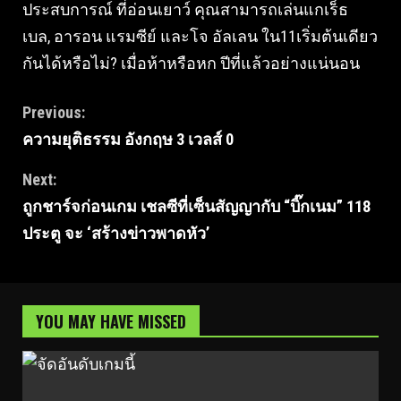
ประสบการณ์ ที่อ่อนเยาว์ คุณสามารถเล่นแกเร็ธ
เบล, อารอน แรมซีย์ และโจ อัลเลน ใน11เริ่มต้นเดียว
กันได้หรือไม่? เมื่อห้าหรือหก ปีที่แล้วอย่างแน่นอน
Continue
Previous:
ความยุติธรรม อังกฤษ 3 เวลส์ 0
Reading
Next:
ถูกชาร์จก่อนเกม เชลซีที่เซ็นสัญญากับ “บิ๊กเนม” 118
ประตู จะ ‘สร้างข่าวพาดหัว’
YOU MAY HAVE MISSED