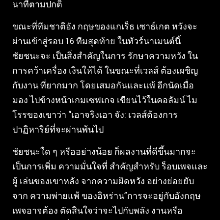
นาทีตามปกติ
ขณะที่ทีมชาติอัง กฤษของแกเร็ธ เซาธ์เกต หวังจะ
ผ่านเข้าสู่รอบ 16 ทีมสุดท้าย ในทัวร์นาเมนต์นี้
ชัยชนะจะ เป็นสิ่งสําคัญในการ รักษาความหวัง ใน
การคว้าเครื่อง เงินให้ได้ ในขณะที่เวลส์ ต้องเผชิญ
กับงาน ที่ยากมาก โดยเสมอกันและแพ้ อีกนัดเมื่อ
มอง ไปข้างหน้าเกมเซฟเกจ เขียนไว้ในคอลัมน์ ไม
โรรของเขาว่า “เอาจริงเอา จัง: เวลส์ต้องการ
ปาฏิหาริย์ที่จะผ่านพ้นไป
ชัยชนะใด ๆ หรืออย่างน้อย ก็ผลงานที่ดีขึ้นมากจะ
เป็นการเพิ่ม ความมั่นใจที่ สําคัญสําหรับ ร็อบเพจและ
ผู้ เล่นของเขาหลัง จากความผิดหวัง อย่างย่อยยับ
จาก ความพ่ายแพ้ ของอิหร่าน”การจะอยู่กับอังกฤษ
เพจอาจต้อง ตัดสินใจว่าจะไปกับพลัง งานหรือ