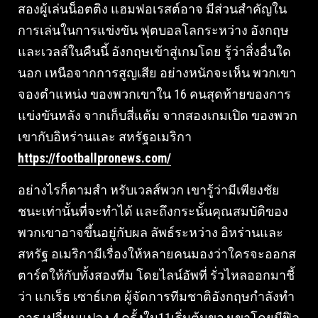
สองผู้เล่นน็อตติง แฮมฟอเรสต์อาจ มีส่วนสําคัญใน
การเล่นในการแข่งขัน ฟุตบอลโลกระหว่าง อังกฤษ
และเวลส์ในคืนนี้ อังกฤษเข้าสู่เกมโดย รู้ว่าสิ่งอื่นใด
นอก เหนือจากการสูญเสีย อย่างหนักจะเห็น พวกเขา
จองตําแหน่ง ของพวกเขาใน 16 คนสุดท้ายของการ
แข่งขันหลัง จากเก็บสี่แต้ม จากสองเกมเปิด ของพวก
เขากับอิหร่านและ สหรัฐอเมริกา
https://footballpronews.com/
อย่างไรก็ตามสํา หรับเวลส์พวก เขารู้ว่ามีเพียงชัย
ชนะเท่านั้นที่จะทําได้ และถึงกระนั้นคุณสมบัติของ
พวกเขาอาจขึ้นอยู่กับผล ลัพธ์ระหว่าง อิหร่านและ
สหรัฐ อเมริกามีเรื่องให้หลายคนมองว่าใครจะออกส
ตาร์ตให้กับทั้งสองทีม โดยไลน์อัพที่ รั่วไหลออกมาชี้
ว่า แกเร็ธ เซาธ์เกต ผู้จัดการทีมชาติอังกฤษกําลังทํา
การ เปลี่ยนแปลง 4 ครั้งใน11เริ่มต้นของเขาโดยมีฟิล