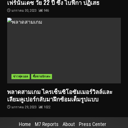
เฟร์นันเดซ วัย 22 ปี ซึ่ง ไบฟีกา ปฏิเสธ
มกราคม 30, 2023
946
ข่าวฟุตบอล
ซื้อขายนักเตะ
พลาดสามเกม ไครเซ็นซิโอซัมเมอร์วิลล์และ
เลียมคูเปอร์กลับมาฝึกซ้อมเต็มรูปแบบ
มกราคม 29, 2023
1022
Home
M7 Reports
About
Press Center