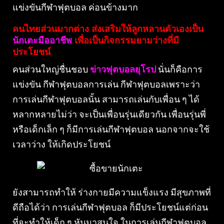
แข่งขันกีฬาฟุตบอล ค่อนข้างมาก
คนไทยส่วนมากต่าง ส่งเสริมให้ลูกหลานตัวเองเป็น
นักเตะมืออาชีพ
เพื่อเป็นกิจกรรมยามว่างที่มี
ประโยชน์
คนส่วนใหญ่ชื่นชอบ
ข่าวฟุตบอลยุโรป
นั่นก็คือการ
แข่งขัน กีฬาฟุตบอลการเล่น กีฬาฟุตบอลเพราะว่า
การเล่นกีฬาฟุตบอลนั้น สามารถเล่นกับเพื่อน ๆ ได้
หลากหลายไม่ว่า จะเป็นเพื่อนรุ่นเดียวกัน เพื่อนรุ่นพี่
หรือเด็กเล็ก ๆ ก็มีการเล่นกีฬาฟุตบอล นอกจากจะใช้
เวลาว่าง ให้เกิดประโยชน์
ยังสามารถทำให้ ร่างกายมีความแข็งแรง มีสุขภาพที่
ดีถือได้ว่า การเล่นกีฬาฟุตบอล ก็มีประโยชน์แต่ก่อน
ที่จะทำให้เด็ก ๆ หันมาสนใจ ในการเล่นกีฬาฟุตบอล