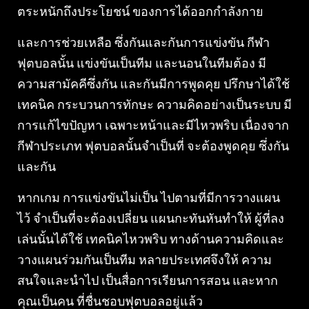
ตระหนักถึงประโยชน์ ของการได้ออกกำลังกาย
และการช่วยเหลือ ซึ่งกันและกันการแข่งขัน กีฬา
ฟุตบอลนั้น แข่งขันเป็นทีม และนอนในทีมต้อง มี
ความสามัคคีซึ่งกัน และกันมีการพูดคุย ปรึกษาได้ใช้
เทคนิค กระบวนการทักษะ ความคิดอย่างเป็นระบบ มี
การแก้ไขปัญหา เฉพาะหน้าและมีไหวพริบ เนื่องจาก
กีฬาประเภท ฟุตบอลนั้นจำเป็นที่ จะต้องพูดคุย ซึ่งกัน
และกัน
หากเกม การแข่งขันไม่เป็น ไปตามที่มีการวางแผน
ไว้ จำเป็นที่จะต้องเปลี่ยน แผนกะทันหันทำให้ ผู้ที่ลง
เล่นนั้นได้ใช้ เทคนิคไหวพริบ ทางด้านความคิดและ
วางแผนร่วมกันเป็นทีม หลายประเทศจึงให้ ความ
สนใจและนำไป เป็นสื่อการเรียนการสอน และหาก
คุณเป็นคน ที่ชื่นชอบฟุตบอลอยู่แล้ว