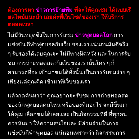
ต้องการหา
ข่าวการย้ายทีม
ที่จะให้คุณชม ได้แบบเรี
ยลไทม์แนะนำ เลยค่ะที่เว็บไซต์ของเรา ให้บริการ
ตลอดเวลา
ไม่มีวันหยุดซึ่งใน การรับชม
ข่าวฟุตบอลโลก
การ
แข่งขัน กีฬาฟุตบอลกับเว็บ ของเราแน่นอนมันดีจริง
ๆ รับรองได้เลยคุณจะ ไม่มีทางผิดหวัง และในการรับ
ชม การถ่ายทอดสด กับเว็บของเรานั้นใคร ๆ ก็
สามารถที่จะ เข้ามาชมได้ทั้งนั้น เป็นการรับชมง่าย ๆ
เพียงแค่คุณคิด เข้ามาที่เว็บของเรา
แล้วกดค้นหาว่า คุณอยากจะรับชม การถ่ายทอดสด
ของนักฟุตบอลคนไหน หรือของทีมอะไร จะมีขึ้นมา
ให้คุณ เลือกชมได้เลยและ เป็นกิจกรรมที่ดี ที่ทุกคน
ควรหันมา ให้ความสนใจและ มีส่วนร่วมในการ
แข่งขันกีฬาฟุตบอล แน่นอนเพราะว่า กิจกรรมการ