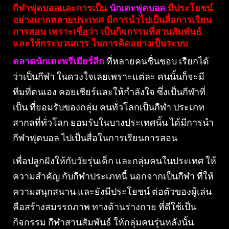
กีฬาฟุตบอลและการเป็น
นักเตะฟุตบอล
มีประโยชน์
อย่างมากหลายประเทศ มีการนำไปเป็นสื่อการเรียน
การสอน เพราะเชื่อว่า เป็นกิจกรรมที่สานสัมพันธ์
และให้กระบวนการ ในการคิดอย่างเป็นระบบ
ตลาดนักเตะพรีเมียร์ลีก
ที่หลายคนชื่นชอบ เรียกได้
ว่าเป็นกีฬา ในดวงใจเลยเพราะแต่ละ คนนั้นก็จะมี
ทีมที่ตนเอง คอยเชียร์และให้กำลังใจ ซึ่งเป็นกีฬาที่
เป็น ที่ยอมรับของกลุ่ม คนทั่วโลกเป็นกีฬา ประเภท
สากลที่ทั่วโลก ยอมรับในบางประเทศนั้น ได้มีการนำ
กีฬาฟุตบอล ไปเป็นสื่อในการเรียนการสอน
เพื่อปลูกฝังให้กับวัยรุ่นเด็ก และกลุ่มคนในประเทศ ให้
ความสำคัญ กับกีฬาประเภทนี้ นอกจากเป็นกีฬา ที่ให้
ความสนุกสนาน และยังมีประโยชน์ ต่อตัวของผู้เล่น
คือสร้างสมรรถภาพ ทางด้านร่างกาย ที่ดีใช้เป็น
กิจกรรม กีฬาสานสัมพันธ์ ให้กลุ่มคนรุ่นหลังนั้น