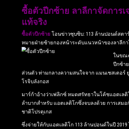
ซื้อตัวปีกซ้าย ลาลีกาจัดก
แท้จริง
ซื้อตัวปีกซ้าย
โอนข่าวซุบซิบ: 113 ล้านปอนด์สตาร
หมายฝ่ายซ้ายกองหน้าระดับแนวหน้าของลาลีกาได
ในขณะท
ปีกซ้า
ส่วนตัว ท่ามกลางความสนใจจาก แมนเชสเตอร์ ยูไ
โรจิบลังกอส
มาร์ก้าอ้างว่าเฟลิกซ์ หมดศรัทธาในโค้ชแอตเลติโก
ลำบากสำหรับ แอตเลติโกซึ่งจบลงด้วย การเสมอกั
ชาติโปรตุเกส
ซึ่งจ่ายให้กับแอตเลติโก 113 ล้านปอนด์ในปี 2019