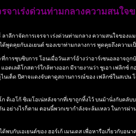
ารเจรจาเร่งด่วนท่ามกลางความสนใจข
์ ลาลีกาจัดการเจรจา เร่งด่วนท่ามกลาง ความสนใจของแมนฯ 
้พูดคุยกับเอเยนต์ ของเขาท่ามกลางการ พูดคุยถึงความเป็
ี่การซุบซิบการ โอนเมื่อวันเสาร์อ้างว่าอาร์เซนอลอาจถูกบังค
ย แอตเลติโกสตาร์ใกล้ทางออก มีรายงานว่า ชูเอา เฟลิกซ์ 
นเต็ด ปีศาจแดงจับตาดูสถานการณ์ของ เฟลิกซ์ในสเปน โดยปั
 ดิเอโก้ ซิเมโอเน่หลังจากที่เขาถูกทิ้งไว้ บนม้านั่งกับคลั
น อย่างไรก็ตาม ตอนนี้พวกเขากำลังจะล้มเหลว ในการผ่านเ
 ได้พบกับเอเยนต์ของ ฮอร์เก้ เมนเดส เพื่อหารือเกี่ยวกับอ