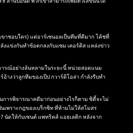
9.6 ล้านปอนด์ พวกเขาสามารถเพิ่มตัวเลขนั้นได้
 (เขาชอบใคร) แต่อาร์เซนอลเป็นทีมที่ดีมาก โค้ชที่
ลังแข่งกันทำข้อตกลงกับแซม เคอร์ติส แหล่งข่าว
คำวิจารณ์อย่างล้นหลามในระยะนี้ หน่วยสอดแนม
้างว่าลูกทีมของเป๊ป กวาร์ดิโอล่า กำลังรีบทำ
ู่ในการพิจารณาคดีมาก่อนอย่างไรก็ตาม ซิตี้จะไม่
็นเพราะกฎของเบร็กซิท ที่ห้ามไม่ให้สโมสร
 17 นัดให้กับเซนต์ แพทริคส์ แอธเลติก หลังจาก