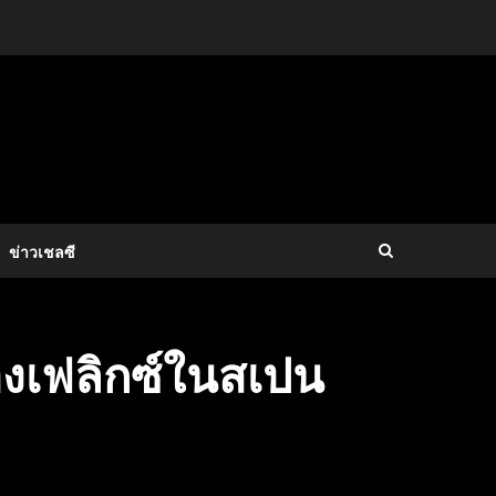
ข่าวเชลซี
องเฟลิกซ์ในสเปน