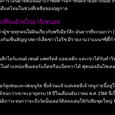
านการโอนย้ายตอนนี้อ้างว่าชัคตาร์มีกำหนดจ่ายอย่างน้อย 3
ได้ดีแค่ไหนในช่วงที่เหลือของฤดูกาล
ากที่จะย้ายไปอาร์เซนอล
่าผู้ชายทุกคนใฝ่ฝันเกี่ยวกับพรีเมียร์ลีก มันยากที่จะบอกว่า
งกันเซ็นสัญญาสตาร์เล็ตชาวไอริช มีรายงานว่าแมนฯซิตี้กำ
รับในลีกไอร์แลนด์ เซนต์ แพทริคส์ แอธเลติก และเขาได้รับ
ในตำแหน่งเซ็นเตอร์แบ็คหรือแบ็คขวาได้ ฟุตบอลอินไซเดอร์อ
์คูเซ่นและเฟเยนูร์ด ซึ่งล้วนแล้วแต่เคยมีเจ้าหนูรายนี้อย
จนกว่าเขาจะอายุครบ 18 ปีในเดือนธันวาคม พ.ศ. 2566 นี่เป
นิติภาวะจนกว่าจะถึงวัยนั้นเคอร์ติสลงเล่นให้กับทีมชุดใหญ่