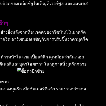
ขข้อตกลงเฟลิกซ์ยูไนเต็ด, ลิเวอร์พูล และแมนเชส
ช้าๆ
ะอย่างยิ่งหลังจากที่อนาคตของกรีซมันน์ในมาดริด
มาดริด อาร์เซนอลเผชิญกับการปรับขึ้นราคามูดรี้ค
 ก้าวหน้าใน แชมเปี้ยนส์ลีก ดูเหมือนว่ากันเนอส
าร์ติเนลลี่และบูคาโย ซากะ ในฤดูกาลนี้ มูดริกกลาย
ิงพวก
งมูดริก เมื่อซัมเมอร์ที่แล้ว รายงานกล่าวต่อ