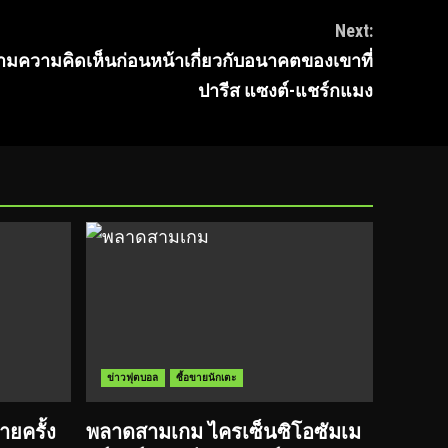
Next:
ดตามความคิดเห็นก่อนหน้าเกี่ยวกับอนาคตของเขาที่
ปารีส แซงต์-แชร์กแมง
ข่าวฟุตบอล
ซื้อขายนักเตะ
ยครั้ง
พลาดสามเกม ไครเซ็นซิโอซัมเม