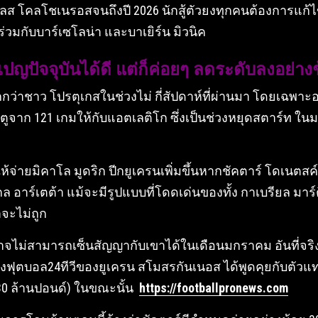
ลส โคลโชเนรอสจนถึงปี 2026 นักสู้ตัวยงทุกคนต้องการแก้ไ
ร่วมกับบาร์เซโลน่า และบาเยิร์น มิวนิค
เปญปัจจุบันได้ดี แต่ก็ค่อยๆ ลดระดับลงอย่าง
ากกว่าชาว โปรตุเกสในช่วงไม่ กี่สัปดาห์ที่ผ่านมา โดยเฉพา
ระตูจาก 121 เกมให้กับแอตเลติโก ซึ่งเป็นช่วงหยุดสตาร์ท ใน
จ่ายมิคาโล มูดริก ปีกยูเครนเพิ่มขึ้นหากชัคตาร์ โดเนตสค์
งมิเกล อาร์เตต้า แม้จะมีรูปแบบที่โดดเด่นของทั้ง กาเบรียล ม
จะไม่ถูก
าจไม่สามารถเซ็นสัญญากับเขาได้ในเดือนมกราคม อันที่จร
ตบอล24ทีวีของยูเครน สโมสรกันเนอส ได้พูดคุยกับตัวแทนขอ
(30 ล้านปอนด์) ในขณะนั้น
https://footballpronews.com