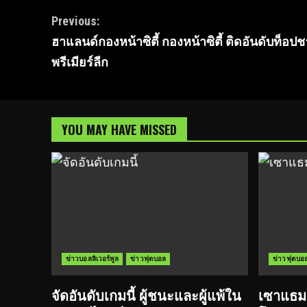
Continue
Previous:
ฮาแลนด์กองหน้าซิตี้ กองหน้าซิตี้ ติดอันดับท็อป
Reading
พรีเมียร์ลีก
YOU MAY HAVE MISSED
ข่าวบอลลิเวอร์พูล
ข่าวฟุตบอล
ข่าวฟุตบอ
จัดอันดับเกมนี้ ผู้ชนะและผู้แพ้ใน
เซาแธมป์