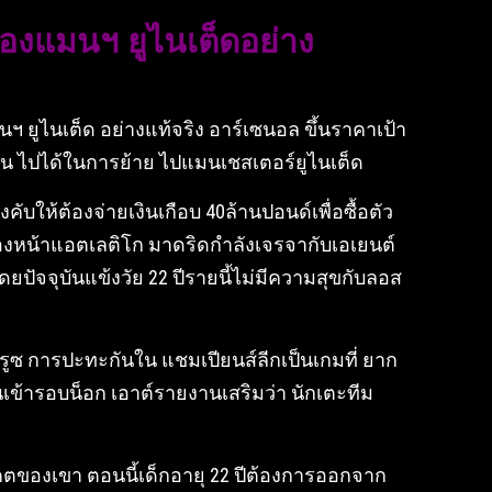
องแมนฯ ยูไนเต็ดอย่าง
ยูไนเต็ด อย่างแท้จริง อาร์เซนอล ขึ้นราคาเป้า
น ไปได้ในการย้าย ไปแมนเชสเตอร์ยูไนเต็ด
ับให้ต้องจ่ายเงินเกือบ 40ล้านปอนด์เพื่อซื้อตัว
กองหน้าแอตเลติโก มาดริดกำลังเจรจากับเอเยนต์
จจุบันแข้งวัย 22 ปีรายนี้ไม่มีความสุขกับลอส
บบรูซ การปะทะกันใน แชมเปียนส์ลีกเป็นเกมที่ ยาก
ข้ารอบน็อก เอาต์รายงานเสริมว่า นักเตะทีม
นาคตของเขา ตอนนี้เด็กอายุ 22 ปีต้องการออกจาก