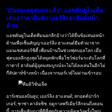
‘มันสมเหตุสมผลแล้ว’: แอชตันยูไนเต็ด
เสนอราคายืมตัว เออร์ลิงฮาลันด์หน้า
ด้าน
แอชตันยูไนเต็ดทีมนอกลีกอ้างว่าได้ยื่นข้อเสนอหน้า
ด้านเพื่อเซ็นสัญญาเออร์ลิง ฮาแลนด์ยืมตัวมาจาก
แมนเชสเตอร์ซิตี้ เพื่อนบ้านในช่วงฟุตบอลโลก เมื่อ
ฟุตบอลลีกสูงสุดได้หยุดพักเพื่อโชว์ฟอร์มระดับโลกที่
กาตาร์ ฮาลันด์ผู้อุดมสมบูรณ์จะไม่ได้ลงเล่นในอีกไม่
กี่สัปดาห์ข้างหน้า เนื่องจากนอร์เวย์ไม่ผ่านเข้ารอบ
อาร์เซนอลบินสูง; เออร์ลิง ฮาแลนด์; สกอตต์ปาร์ก
เกอร์; ซาซ่า คาลัจซิช. ฤดูกาลพรีเมียร์ลีกจนถึงตอน
นี้: การเซ็นสัญญาที่ดีที่สุดกับความผิดหวังครั้งใหญ่