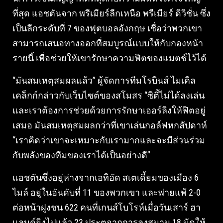
ที่สุด แอชตันจาก พรีเมียร์ลีกเหนือ พรีเมียร์ ดิวิชั่น ซึ่ง
เป็นลีกระดับที่ 7 ของฟุตบอลอังกฤษ เชื่อว่าพวกเขา
สามารถเสนอทางออกที่สมบูรณ์แบบให้กับกองหน้า
รายนี้ เพื่อช่วยให้เขารักษาความฟิตของแมตช์ไว้ได้
“มันสมเหตุสมผลแล้ว” ผู้จัดการทีมโรบินส์ ไมเคิล
เคล็กก์กล่าวกับเว็บไซต์ของสโมสร “ซิตี้ไม่ได้ลงเล่น
และเราต้องการช่วยด้วยการรักษาเออร์ลิงให้ฟิตอยู่
เสมอ มันสมเหตุสมผลกว่าที่เขาเล่นกอล์ฟหกสัปดาห์
“เราคิดว่าเขาจะเหมาะกับเรามากและจะมีส่วนร่วม
กับพลังของทีมของเราได้เป็นอย่างดี”
แอชตันซึ่งอยู่ห่างจากเอทิฮัด สเตเดี้ยมของเมือง 6
ไมล์ อยู่ในอันดับที่ 11 ของพวกเขา และพ่ายแพ้ 2-0
ต่อหน้าฝูงชน 622 คนที่เกนส์โบโรห์เมื่อวันเสาร์ ฮา
แลนด์ยิงไปแล้ว 23 ประตูจากการลงสนาม 18 นัดให้