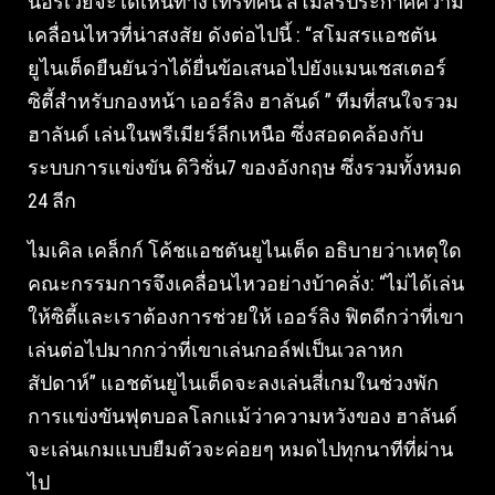
นอร์เวย์จะได้เห็นทางโทรทัศน์ สโมสรประกาศความ
เคลื่อนไหวที่น่าสงสัย ดังต่อไปนี้ : “สโมสรแอชตัน
ยูไนเต็ดยืนยันว่าได้ยื่นข้อเสนอไปยังแมนเชสเตอร์
ซิตี้สำหรับกองหน้า เออร์ลิง ฮาลันด์ ” ทีมที่สนใจรวม
ฮาลันด์ เล่นในพรีเมียร์ลีกเหนือ ซึ่งสอดคล้องกับ
ระบบการแข่งขัน ดิวิชั่น7 ของอังกฤษ ซึ่งรวมทั้งหมด
24 ลีก
ไมเคิล เคล็กก์ โค้ชแอชตันยูไนเต็ด อธิบายว่าเหตุใด
คณะกรรมการจึงเคลื่อนไหวอย่างบ้าคลั่ง: “ไม่ได้เล่น
ให้ซิตี้และเราต้องการช่วยให้ เออร์ลิง ฟิตดีกว่าที่เขา
เล่นต่อไปมากกว่าที่เขาเล่นกอล์ฟเป็นเวลาหก
สัปดาห์” แอชตันยูไนเต็ดจะลงเล่นสี่เกมในช่วงพัก
การแข่งขันฟุตบอลโลกแม้ว่าความหวังของ ฮาลันด์
จะเล่นเกมแบบยืมตัวจะค่อยๆ หมดไปทุกนาทีที่ผ่าน
ไป