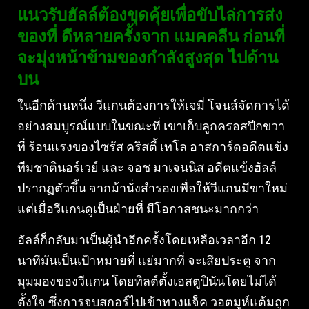
แนวรับฮัลล์ต้องขุดคุ้ยเพื่อขับไล่การส่ง
ของที่ ดีหลายครั้งจาก แมคคลีน ก่อนที่
จะมุ่งหน้าข้ามของกำลังสูงสุด ไปด้าน
บน
ในอีกด้านหนึ่ง วีแกนต้องการให้เจมี่ โจนส์จัดการได้
อย่างสมบูรณ์แบบในขณะที่ เขาเก็บลูกครอสปีกขวา
ที่ ร้อนแรงของไซรัส คริสตี้ เทโล อาสการ์ดอดีตแข้ง
ทีมชาตินอร์เวย์ และ จอช มาเจนนิส อดีตแข้งฮัลล์
ปรากฏตัวขึ้น จากม้านั่งสํารองเพื่อให้วีแกนมีขาใหม่
แต่เมื่อวีแกนดูเป็นฝ่ายที่ มีโอกาสชนะมากกว่า
ฮัลล์ก็กลับมาเป็นผู้นําอีกครั้งโดยเหลือเวลาอีก 12
นาทีมันเป็นเป้าหมายที่ แย่มากที่ จะเสียประตู จาก
มุมมองของวีแกน โดยทิลต์ตั้งเอสตูปินันโดยไม่ได้
ตั้งใจ ซึ่งการจบสกอร์ไปเข้าทางแจ็ค วอตมูห์แต้มถูก