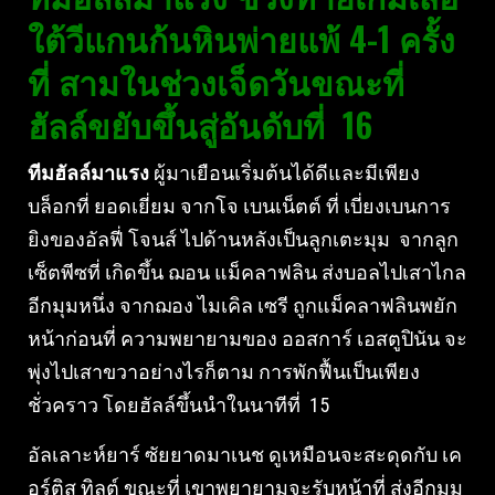
ใต้วีแกนก้นหินพ่ายแพ้ 4-1 ครั้ง
ที่ สามในช่วงเจ็ดวันขณะที่
ฮัลล์ขยับขึ้นสู่อันดับที่ 16
ทีมฮัลล์มาแรง
ผู้มาเยือนเริ่มต้นได้ดีและมีเพียง
บล็อกที่ ยอดเยี่ยม จากโจ เบนเน็ตต์ ที่ เบี่ยงเบนการ
ยิงของอัลฟี่ โจนส์ ไปด้านหลังเป็นลูกเตะมุม จากลูก
เซ็ตพีซที่ เกิดขึ้น ฌอน แม็คลาฟลิน ส่งบอลไปเสาไกล
อีกมุมหนึ่ง จากฌอง ไมเคิล เซรี ถูกแม็คลาฟลินพยัก
หน้าก่อนที่ ความพยายามของ ออสการ์ เอสตูปินัน จะ
พุ่งไปเสาขวาอย่างไรก็ตาม การพักฟื้นเป็นเพียง
ชั่วคราว โดยฮัลล์ขึ้นนําในนาทีที่ 15
อัลเลาะห์ยาร์ ซัยยาดมาเนช ดูเหมือนจะสะดุดกับ เค
อร์ติส ทิลต์ ขณะที่ เขาพยายามจะรับหน้าที่ ส่งอีกมุม