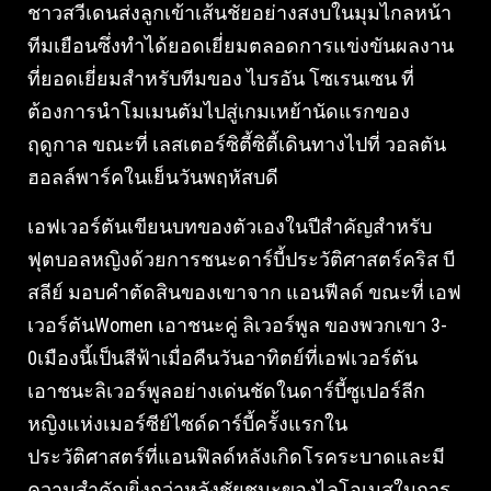
ชาวสวีเดนส่งลูกเข้าเส้นชัยอย่างสงบในมุมไกลหน้า
ทีมเยือนซึ่งทำได้ยอดเยี่ยมตลอดการแข่งขันผลงาน
ที่ยอดเยี่ยมสำหรับทีมของ ไบรอัน โซเรนเซน ที่
ต้องการนำโมเมนตัมไปสู่เกมเหย้านัดแรกของ
ฤดูกาล ขณะที่ เลสเตอร์ซิตี้ซิตี้เดินทางไปที่ วอลตัน
ฮอลล์พาร์คในเย็นวันพฤหัสบดี
เอฟเวอร์ตันเขียนบทของตัวเองในปีสำคัญสำหรับ
ฟุตบอลหญิงด้วยการชนะดาร์บี้ประวัติศาสตร์คริส บี
สลีย์ มอบคำตัดสินของเขาจาก แอนฟีลด์ ขณะที่ เอฟ
เวอร์ตันWomen เอาชนะคู่ ลิเวอร์พูล ของพวกเขา 3-
0เมืองนี้เป็นสีฟ้าเมื่อคืนวันอาทิตย์ที่เอฟเวอร์ตัน
เอาชนะลิเวอร์พูลอย่างเด่นชัดในดาร์บี้ซูเปอร์ลีก
หญิงแห่งเมอร์ซีย์ไซด์ดาร์บี้ครั้งแรกใน
ประวัติศาสตร์ที่แอนฟิลด์หลังเกิดโรคระบาดและมี
ความสำคัญยิ่งกว่าหลังชัยชนะของไลโอเนสในการ