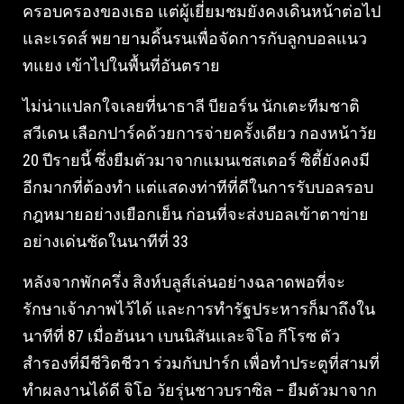
ครอบครองของเธอ แต่ผู้เยี่ยมชมยังคงเดินหน้าต่อไป
และเรดส์ พยายามดิ้นรนเพื่อจัดการกับลูกบอลแนว
ทแยง เข้าไปในพื้นที่อันตราย
ไม่น่าแปลกใจเลยที่นาธาลี บียอร์น นักเตะทีมชาติ
สวีเดน เลือกปาร์คด้วยการจ่ายครั้งเดียว กองหน้าวัย
20 ปีรายนี้ ซึ่งยืมตัวมาจากแมนเชสเตอร์ ซิตี้ยังคงมี
อีกมากที่ต้องทำ แต่แสดงท่าทีที่ดีในการรับบอลรอบ
กฎหมายอย่างเยือกเย็น ก่อนที่จะส่งบอลเข้าตาข่าย
อย่างเด่นชัดในนาทีที่ 33
หลังจากพักครึ่ง สิงห์บลูส์เล่นอย่างฉลาดพอที่จะ
รักษาเจ้าภาพไว้ได้ และการทำรัฐประหารก็มาถึงใน
นาทีที่ 87 เมื่อฮันนา เบนนิสันและจิโอ กีโรซ ตัว
สำรองที่มีชีวิตชีวา ร่วมกับปาร์ก เพื่อทำประตูที่สามที่
ทำผลงานได้ดี จิโอ วัยรุ่นชาวบราซิล – ยืมตัวมาจาก