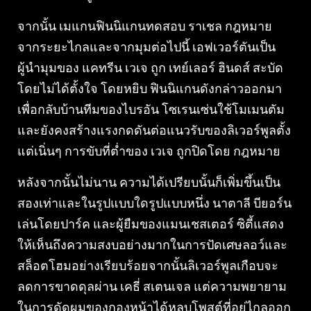
จากนั้น เมแกนฟินนิแกนทดสอบ ราเชล กฎหมาย
จากระยะไกลและจากมุมต่อไปนี้ เอฟเวอร์ตันเป็น
ผู้นำมุมของ แคทรีน เวเจ ถูก เทย์เลอร์ ฮินดส์ สะบัด
โดยไม่ได้ตั้งใจ โดยหยิบ ฟินนิแกนดังกล่าวออกมา
เพื่อกลับบ้านทีมของไบรอัน โซเรนเซ่นใช้โมเมนตัม
และยังคงสร้างแรงกดดันต่อแนวรับของลิเวอร์พูลตั้ง
แต่เนิ่นๆ การขับที่ต่ำของ เวเจ ถูกปิดโดย กฎหมาย
หลังจากนั้นไม่นาน ความได้เปรียบนั้นก็เพิ่มขึ้นเป็น
สองเท่าและในรูปแบบใดรูปแบบหนึ่ง นาตาลี บียอร์น
เล่นโดยปาร์ค และผู้ยืมของแมนเชสเตอร์ ซิตี้แสดง
ให้เห็นถึงความสงบอย่างมากในการปัดเศษลอว์และ
สล็อตโฮมอย่างเรียบร้อยจากนั้นลิเวอร์พูลเกือบจะ
ลดการขาดดุลผ่าน เคธี่ สเตนเจล แต่ความพยายาม
ในการดัดผมของกองหน้าได้หลบโพสต์ที่อยู่ไกลออก