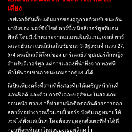
เสียง
เอฟเวอร์ตันเก็บแต้มแรกของฤดูกาลด้วยชัยชนะอัน
น่าทึ่งของเมอร์ซีย์ไซด์ ดาร์บี้เหนือลิเวอร์พูลที่แอน
ฟิลด์ โดยมีเป้าหมายจากเมแกนฟินนิแกน, เจสส์ พาร์
คและฮันนา เบนนิสันเก็บชัยชนะ 3-0ฝูงชนจำนวน 27,
574 คนเป็นสถิติใหม่ของ บาร์เคลย์ส ซุปเปอร์ลีกหญิง
สำหรับลิเวอร์พูล แต่การแสดงที่น่าทึ่งจาก ทอฟฟี
ทำให้พวกเขาเอาชนะเกมจากคู่แข่งได้
นี่เป็นเพียงครั้งที่สามที่ทั้งสองทีมได้เผชิญหน้ากันที่
แอนฟิลด์ และด้วยการที่เดอะบลูส์ชนะในสองเกม
ก่อนหน้า พวกเขาก็ทำสามนัดติดต่อกันด้วยการออก
สตาร์ทอย่างรวดเร็วแกบบี้ จอร์จ บังคับ กฎหมายให้
เซฟได้ตั้งแต่เนิ่นๆ โดยต้องหยุดลูกตั้งเตะที่ทำได้ดี
ก่อนที่จะเห็นลูกโหม่งของเธอพลิกคว่ำ