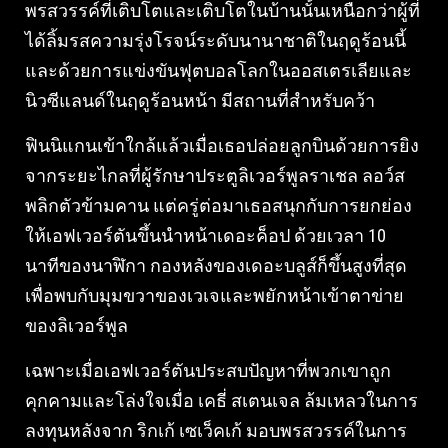
พรสวรรค์ที่เติบโตและเติบโตในบ้านนั้นเหนือกว่าผู้ที่
ได้ลิ้มรสความรุ่งโรจน์ระดับนานาชาติในฤดูร้อนนี้
และด้วยการแข่งขันฟุตบอลโลกในออสเตรเลียและ
นิวซีแลนด์ในฤดูร้อนหน้า มีสถานที่สำหรับคว้า
ฟินนิแกนเข้าใกล้แล้วเมื่อเธอปล่อยลูกบินด้วยการยิง
จากระยะไกลที่ผู้รักษาประตูลิเวอร์พูลราเชล ลอว์ส
พลิกตัวข้ามคาน แต่ครู่ต่อมาเธอสนุกกับการยกย่อง
ให้เอฟเวอร์ตันขึ้นนำหน้าเดอะค็อป ด้วยเวลา 10
นาทีของนาฬิกา กองหลังของเดอะบลูส์ก็ขึ้นสูงที่สุด
เพื่อพบกับมุมขวาของเวเจและพยักหน้าเข้าตาข่าย
ของลิเวอร์พูล
เฉพาะเมื่อเอฟเวอร์ตันประสบปัญหาที่พวกเขาถูก
คุกคามและโล่งใจเมื่อ เคธี่ สเตนเจล ล้มเหลวในการ
ลงทุนหลังจาก ริกเก้ เซเว็คเก้ มอบพรสวรรค์ในการ