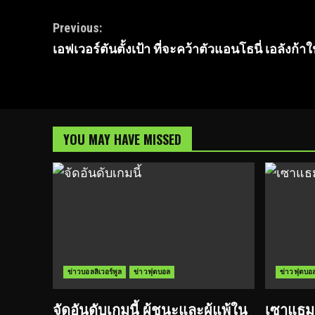
Continue
Previous:
เอฟเวอร์ตันตั้งเป้า ที่จะคว้าตัวแอนโธนี่ เอลังก
Reading
YOU MAY HAVE MISSED
ข่าวบอลลิเวอร์พูล
ข่าวฟุตบอล
ข่าวฟุตบอ
จัดอันดับเกมนี้ ผู้ชนะและผู้แพ้ใน
เซาแธมป์