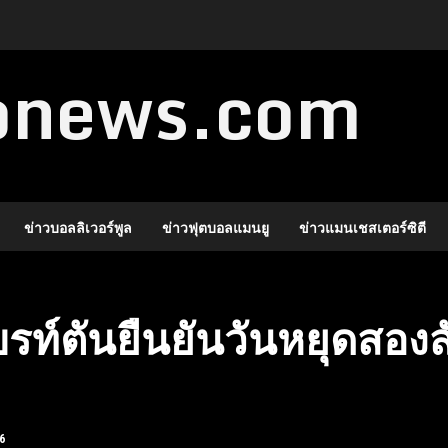
ronews.com
ข่าวบอลลิเวอร์พูล
ข่าวฟุตบอลแมนยู
ข่าวแมนเชสเตอร์ซิตี
ท์ตันยืนยันวันหยุดสองสั
6