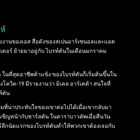
ห์
ายงานของเอส สื่อดังของสเปนอาร์เซนอลและแอต
เตอร์ ย้ายมาอยู่กับ ไบรท์ตันในเดือนมกราคม
 ในที่สุดอาชีพค้าแข้ง ของไบรท์ตันก็เริ่มต้นขึ้นใน
องโควิด-19 มีรายงานว่า มิเคล อาร์เตต้า สนใจที่
ท์ตัน
ที่น่าประทับใจของเขาต่อไปได้เมื่อเขากลับมา
ชิญหน้ากับชาร์ลตัน ในคาราบาวคัพเมื่อคืนวัน
ียร์ลีกนัดแรกของไบรท์ตันทําให้พวกเขาต้องเจอกับ