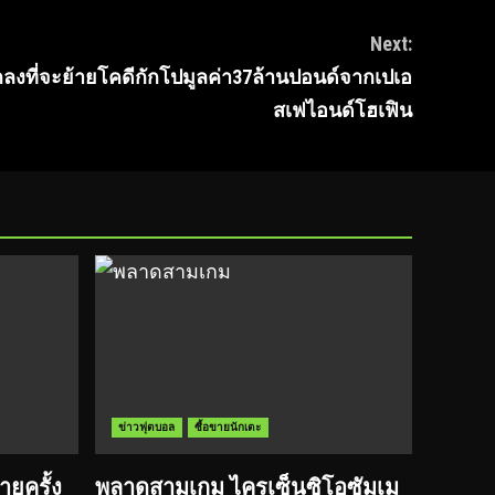
Next:
ตกลงที่จะย้ายโคดีกักโปมูลค่า37ล้านปอนด์จากเปเอ
สเฟไอนด์โฮเฟิน
ข่าวฟุตบอล
ซื้อขายนักเตะ
ยครั้ง
พลาดสามเกม ไครเซ็นซิโอซัมเม