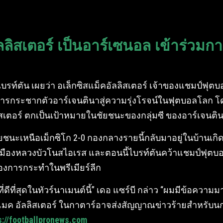
ลิสเตอร์ เป็นอาร์เซนอล เข้าร่วมกา
บรท์ตัน เผยว่า อเล็กซิสแม็คอัลลิสเตอร์ เจ้าของแชมป์ฟุต
นการกระชากตัวอาร์เจนตินาสู่ความรุ่งโรจน์ในฟุตบอลโลก 
ิสเตอร์ ตกเป็นเป้าหมายในชัยชนะของกลุ่มซี ของอาร์เจนติน
นชัยชนะเหนือเม็กซิโก 2-0 กองกลางรายนี้กลับมาอยู่ในบ้านเ
เมืองหลวงบัวโนสไอเรส และตอนนี้ไบรท์ตันคว้าแชมป์ฟุต
องการกระทําในพรีเมียร์ลีก
่นที่ดีที่สุดในทัวร์นาเมนต์นี้” เดอ แซร์บี กล่าว “ผมมีข้
งแมค อัลลิสเตอร์ ในกาตาร์อาจส่งสัญญาณข่าวร้ายสําหรับน
s://footballpronews.com