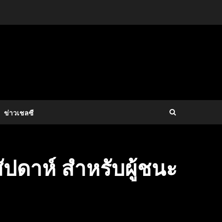
ข่าวเชลซี
ปดาห์ สําหรับผู้ชนะ