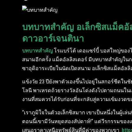
บทบาทสําคัญ อเล็กซิสแม็คอัล
ดาวอาร์เจนตินา
บทบาทสําคัญ
โรแบร์โต้ เดอแซร์บี้ บอสใหญ่ของไ
สนามอีกครั้ง แม็คอัลลิสเตอร์ มีบทบาทสําคัญใ
ซาอุดิอาระเบียในนัดเปิดสนาม อเล็กซิสแม็คอัลล
แข้งวัย 23 ปียังพาตัวเองขึ้นไปอยู่ในสกอร์ชีตใ
โลนี พาเหรดถ้วยรางวัลอันโด่งดังไปตามถนนใน
งานที่สมควรได้รับก่อนที่จะกลับสู่ความเข้มงวดข
“เราภูมิใจในตัวอเล็กซิสมาก เขาเป็นหนึ่งในผู้เล
ตอนนี้เขามีวันหยุดสองสัปดาห์!” แต่วีรกรรมขอ
เสนอราคาเหนือทรัพย์สินที่มีค่าของพวกเขา
http