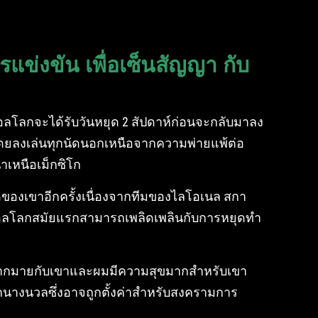
รแข่งขัน เพื่อเซ็นสัญญา กับ
บอลโลกจะได้รับวันหยุด 2 สัปดาห์ก่อนจะกลับมาลง
โดยลงเล่นทุกนัดนอกเหนือจากความพ่ายแพ้ต่อ
าเหนือเม็กซิโก
กิดของเขาอีกครั้งเนื่องจากทีมของไลโอเนล สกา
บอลโลกสมัยแรกสามารถเพลิดเพลินกับการหยุดทํา
อความมากมายกับเขาและผมมีความสุขมากสําหรับเขา
กนางนวลซึ่งอาจถูกตั้งค่าสําหรับสงครามการ