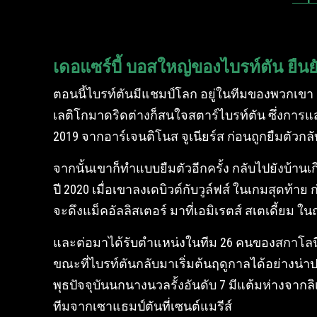
เดอแซร์บี้ บอสใหญ่ของไบรท์ตัน ยืนยั
ตอนนี้ไบรท์ตันมีแชมป์โลก อยู่ในทีมของพวกเ
เลติโกมาดริดต่างก็สนใจสตาร์ไบรท์ตัน ซึ่งการแ
2019 จากอาร์เจนติโนส จูเนียร์ส ก่อนถูกยืมตัวกล
จากนั้นเขาก็ทําแบบยืมตัวอีกครั้ง กลับไปยังบ้านเก
ปี 2020 เมื่อเขาลงเดบิวต์กับวูล์ฟส์ ในเกมสุดท้าย
จะดึงแม็คอัลลิสเตอร์ มาที่เอมิเรตส์ สเตเดี้ยม ใน
และต่อมาได้รับตําแหน่งในทีม 26 คนของสกาโลนี
ขณะที่ไบรท์ตันกลับมาเริ่มต้นฤดูกาลได้อย่างน่
พุธปัจจุบันนกนางนวลรั้งอันดับ 7 มีแต้มห่างจาก
ทีมจากเซาแธมป์ตันที่เซนต์แมรีส์