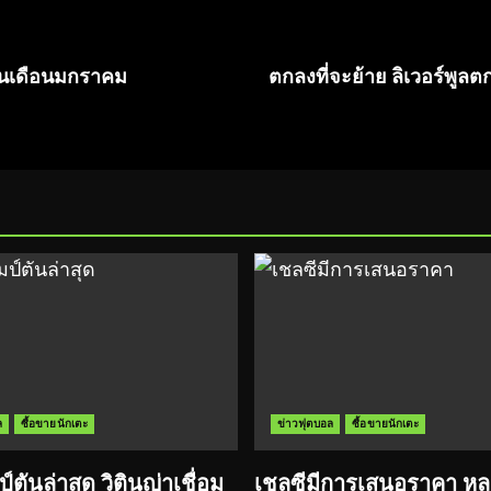
้าในเดือนมกราคม
ตกลงที่จะย้าย ลิเวอร์พูล
ล
ซื้อขายนักเตะ
ข่าวฟุตบอล
ซื้อขายนักเตะ
ตันล่าสุด วิตินญ่าเชื่อม
เชลซีมีการเสนอราคา หลา