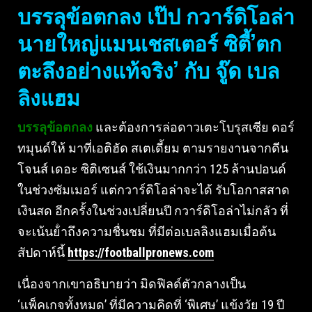
บรรลุข้อตกลง เป๊ป กวาร์ดิโอล่า
นายใหญ่แมนเชสเตอร์ ซิตี้’ตก
ตะลึงอย่างแท้จริง’ กับ จู๊ด เบล
ลิงแฮม
บรรลุข้อตกลง
และต้องการล่อดาวเตะโบรุสเซีย ดอร์
ทมุนด์ให้ มาที่เอติฮัด สเตเดี้ยม ตามรายงานจากดีน
โจนส์ เดอะ ซิติเซนส์ ใช้เงินมากกว่า 125 ล้านปอนด์
ในช่วงซัมเมอร์ แต่กวาร์ดิโอล่าจะได้ รับโอกาสสาด
เงินสด อีกครั้งในช่วงเปลี่ยนปี กวาร์ดิโอล่าไม่กลัว ที่
จะเน้นย้ําถึงความชื่นชม ที่มีต่อเบลลิงแฮมเมื่อต้น
สัปดาห์นี้
https://footballpronews.com
เนื่องจากเขาอธิบายว่า มิดฟิลด์ตัวกลางเป็น
‘แพ็คเกจทั้งหมด’ ที่มีความคิดที่ ‘พิเศษ’ แข้งวัย 19 ปี