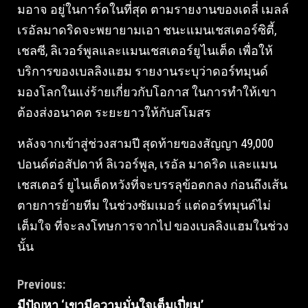
มอาจ อยู่ในการ์ดในที่สุด ตามรายงานของเดลี่ เมลล์
เรอัลมาดริดจะพยายามเอา ชนะแมนเชสเตอร์ซิตี้,
เชลซี, ลิเวอร์พูลและแมนเชสเตอร์ยูไนเต็ด เพื่อให้
บริการของเบลลิงแฮม รายงานระบุว่าดอร์ทมุนด์
มองโลกในแง่ร้ายเกี่ยวกับโอกาส ในการทําให้เขา
ต้องส่งอนาคต ระยะยาวให้กับสโมสร
หลังจากเข้าสู่ช่วงสามปี สุดท้ายของสัญญา 49,000
ปอนด์ต่อสัปดาห์ ลิเวอร์พูล, เรอัล มาดริด และแมน
เชสเตอร์ ยูไนเต็ดหวังที่จะบรรลุข้อตกลง ก่อนถึงเส้น
ตายการย้ายทีม ในช่วงซัมเมอร์ แต่ดอร์ทมุนด์ไม่
เต็มใจ ที่จะลงโทษการจากไป ของเบลลิงแฮมในช่วง
นั้น
Continue
Previous:
มีปัญหา ‘เขามีความมั่นใจเต็มเปี่ยม’