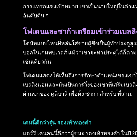
การแทรกแซงเป้าหมาย เขาเป็นนายใหญ่ในตำแหน่งก
อันดับต้น ๆ
โฟเดนและซาก้าเตรียมเข้าร่วมเบลล
โดนัทแบบไหนที่หล่นใส่ชายผู้ซึ่งเป็นผู้ทำประตูสู
บอลในเกมพบเวลส์ แม้ว่าเขาจะทำประตูได้ก็ตาม โฟ
เช่นเดียวกัน
โฟเดนแสดงให้เห็นถึงการรักษาตำแหน่งของเขาไว้
เบลลิงแฮมและมันเป็นการวิ่งของเขาที่เสริมเบลล
ผ่านขาของ คูลิบาลี่ เพื่อตั้ง ซากา สำหรับ ที่สาม.
เคนนี้ดีกว่ารุ่น รองเท้าทองคำ
แฮร์รี เคนคนนี้ดีกว่าผู้ชนะ รองเท้าทองคำ ในปี 201