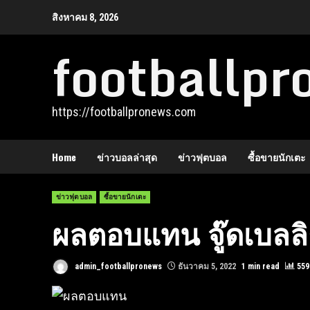
Skip
สิงหาคม 8, 2026
to
footballp
content
https://footballpronews.com
Home
ข่าวบอลล่าสุด
ข่าวฟุตบอล
ซื้อขายนักเตะ
ข่าวฟุตบอล
ซื้อขายนักเตะ
ผลตอบแทน จู๊ดเบลลิง
admin_footballpronews
ธันวาคม 5, 2022
1 min read
559