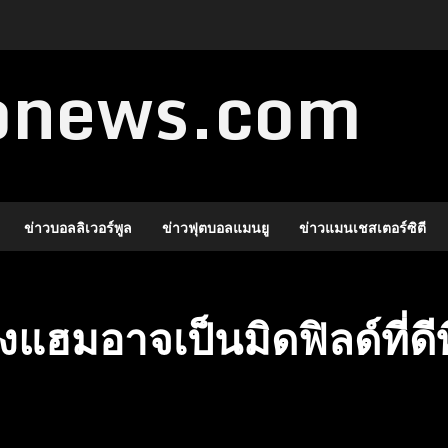
ronews.com
ข่าวบอลลิเวอร์พูล
ข่าวฟุตบอลแมนยู
ข่าวแมนเชสเตอร์ซิตี
แฮมอาจเป็นมิดฟิลด์ที่ดี