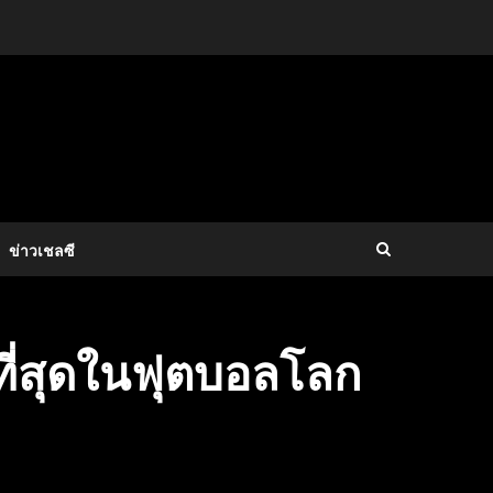
ข่าวเชลซี
ที่สุดในฟุตบอลโลก