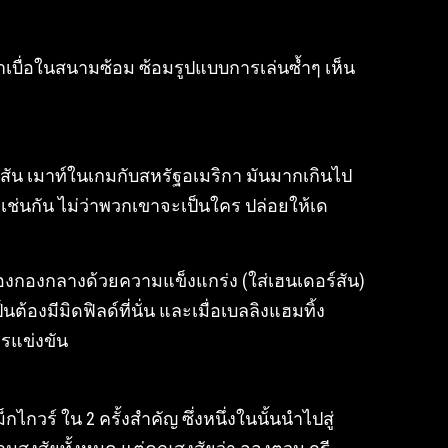
่าเบื่อในสนามซ้อม ซ้อมรูปแบบการเล่นซ้ำๆ เห็น
เมสัน เมาท์ในเกมกับสหรัฐอเมริกา มันมากเกินไป
่นกัน ไม่ว่าพวกเขาจะเป็นใคร ปล่อยให้เด
ระคองกองกลางด้วยความแข็งแกร่ง (ใส่เฮนเดอร์สัน)
้องมีมิดฟิลด์ที่นั่น และเมื่อเบลลิงแฮมทิ้ง
รแข่งขัน
ร์ ใน 2 ครั้งสำคัญ ซึ่งหนึ่งในนั้นนำไปสู่