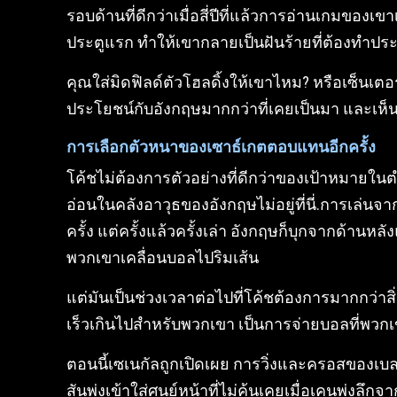
รอบด้านที่ดีกว่าเมื่อสี่ปีที่แล้วการอ่านเกมข
ประตูแรก ทำให้เขากลายเป็นฝันร้ายที่ต้องทำประ
คุณใส่มิดฟิลด์ตัวโฮลดิ้งให้เขาไหม? หรือเซ็นเตอร
ประโยชน์กับอังกฤษมากกว่าที่เคยเป็นมา และเห็นได
การเลือกตัวหนาของเซาธ์เกตตอบแทนอีกครั้ง
โค้ชไม่ต้องการตัวอย่างที่ดีกว่าของเป้าหมายในตำ
อ่อนในคลังอาวุธของอังกฤษไม่อยู่ที่นี่.การเล่นจา
ครั้ง แต่ครั้งแล้วครั้งเล่า อังกฤษก็บุกจากด้านหล
พวกเขาเคลื่อนบอลไปริมเส้น
แต่มันเป็นช่วงเวลาต่อไปที่โค้ชต้องการมากกว่าสิ
เร็วเกินไปสำหรับพวกเขา เป็นการจ่ายบอลที่พวก
ตอนนี้เซเนกัลถูกเปิดเผย การวิ่งและครอสของเบ
สันพุ่งเข้าใส่ศูนย์หน้าที่ไม่คุ้นเคยเมื่อเคนพุ่