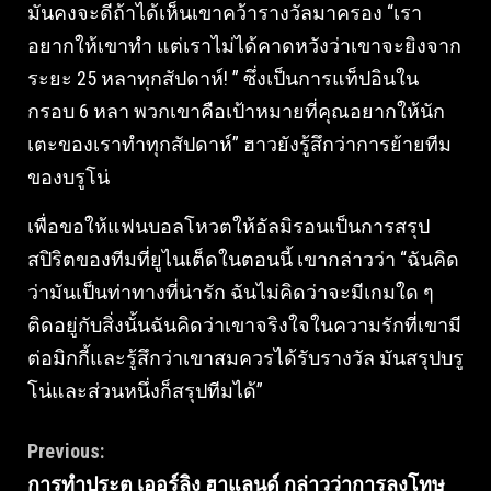
มันคงจะดีถ้าได้เห็นเขาคว้ารางวัลมาครอง “เรา
อยากให้เขาทํา แต่เราไม่ได้คาดหวังว่าเขาจะยิงจาก
ระยะ 25 หลาทุกสัปดาห์! ” ซึ่งเป็นการแท็ปอินใน
กรอบ 6 หลา พวกเขาคือเป้าหมายที่คุณอยากให้นัก
เตะของเราทําทุกสัปดาห์” ฮาวยังรู้สึกว่าการย้ายทีม
ของบรูโน่
เพื่อขอให้แฟนบอลโหวตให้อัลมิรอนเป็นการสรุป
สปิริตของทีมที่ยูไนเต็ดในตอนนี้ เขากล่าวว่า “ฉันคิด
ว่ามันเป็นท่าทางที่น่ารัก ฉันไม่คิดว่าจะมีเกมใด ๆ
ติดอยู่กับสิ่งนั้นฉันคิดว่าเขาจริงใจในความรักที่เขามี
ต่อมิกกี้และรู้สึกว่าเขาสมควรได้รับรางวัล มันสรุปบรู
โน่และส่วนหนึ่งก็สรุปทีมได้”
Continue
Previous:
การทำประตู เออร์ลิง ฮาแลนด์ กล่าวว่าการลงโทษ