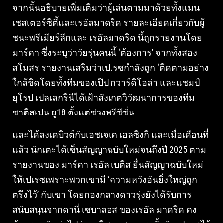
จากนั้นอธิบายเพิ่มเติมว่าผู้เล่นตามมาด้วยทั้งแมน
เชสเตอร์ซิตี้และเรอัลมาดริด รายละเอียดเกี่ยวกับผู้
ชนะพรีเมียร์ลีกและ เรอัลมาดริด นี้ถูกรายงานโดย
มาร์คา ซึ่งระบุว่าวัยรุ่นคนนี้ ‘ต้องการ’ จากทั้งสอง
สโมสร รายงานเสริมว่าเปเรซกําลังถูก ‘ติดตามอย่าง
ใกล้ชิดโดยทั้งทีมของเป๊ป กวาร์ดิโอล่า และแชมป์
ยุโรป เปลเลกรินีได้เฝ้าสังเกตวิวัฒนาการของทีม
ชาติสเปน ยู18 ตั้งแต่ช่วงพรีซีซั่น
และได้ลงเดบิวต์กับเอชเจเค เฮลซิงกิ และเมื่อเดือนที่
แล้ว นักเตะได้เซ็นสัญญาฉบับใหม่จนถึงปี 2025 ตาม
รายงานของ มาร์คา เรอัล เบติส ยื่นสัญญาฉบับใหม่
ให้เปเรซเพราะพวกเขามี ‘ความหวังอันยิ่งใหญ่ถูก
ตรึงไว้’ กับเขา โดยกองกลางดาวรุ่งยังได้รับการ
สนับสนุนจากดานี่ เซบาลอส ของเรอัล มาดริด คง