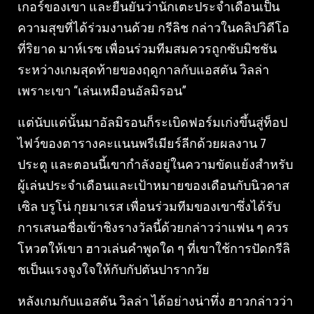
เกอร์ของเขา และยืนยันว่านักเตะประจําเดือนเป็น
ความสุขที่ได้ร่วมงานด้วย กรีลิช กล่าวในคลิปวิดีโอ
ที่ริยาด มาห์เรซ เพื่อนร่วมทีมสมควรถูกซับมิชชัน
ระหว่างเกมสุดท้ายของฤดูกาลกับแอสตัน วิลล่า
เพราะเขา “เล่นเหมือนอัลมิรอน”
แต่นับแต่นั้นมาอัลมิรอนก็ระเบิดฟอร์มเก่งขึ้นสู่ท็อป
ไฟว์ของตารางคะแนนพรีเมียร์ลีกด้วยผลงาน 7
ประตู และตอนนี้เขากําลังอยู่ในความขัดแย้งสําหรับ
ผู้เล่นประจําเดือนและเป้าหมายของเดือนกับนิวคาส
เซิล บรูโน่ กุยมาเรส เพื่อนร่วมทีมของเขาซึ่งได้รับ
การเสนอชื่อเข้าชิงรางวัลนี้ด้วยกล่าวว่าแฟน ๆ ควร
โหวตให้เขา ฮาวเล่นคําพูดใด ๆ ที่เขาใช้การปัดกรีลิ
ชเป็นแรงจูงใจให้กับกัปตันปารากวัย
หลังเกมกับแอสตัน วิลล่า ได้อย่างน่าทึ่ง ฮาวกล่าวว่า