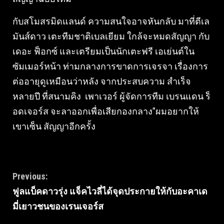
กับสโมสรมิดแลนด์ ความสนใจอาจหันกลับ มาที่ตีเล
มันส์ดาว เตะทีมชาติเบลเยียม ใกล้จะหมดสัญญา กับ
เดอะ ฟ็อกซ์ และเตรียมเป็นนักเตะฟรี เอเย่นต์ใน
ซัมเมอร์หน้า ท่ามกลางการขาดการเจรจา เรื่องการ
ต่ออายุดูเหมือนว่าหลัง จากประสบความ สําเร็จ
หลายปี ที่สนามคิง เพาเวอร์ ผู้จัดการทีม เบรนแดน ร็
อดเจอร์ส จะลาออกเพื่อเสียกองกลาง”ผมอยากให้
เขาเซ็น สัญญาอีกครั้ง
Continue
Previous:
ฟูลแบ็คดาวรุ่ง แจ็คไวลี่ได้จุดประกายให้กับอะคาเด
Reading
มี่เยาวชนของเรนเจอร์ส