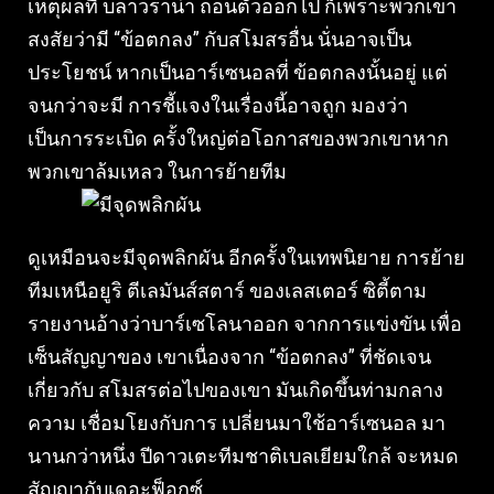
เหตุผลที่ บลาวราน่า ถอนตัวออกไป ก็เพราะพวกเขา
สงสัยว่ามี “ข้อตกลง” กับสโมสรอื่น นั่นอาจเป็น
ประโยชน์ หากเป็นอาร์เซนอลที่ ข้อตกลงนั้นอยู่ แต่
จนกว่าจะมี การชี้แจงในเรื่องนี้อาจถูก มองว่า
เป็นการระเบิด ครั้งใหญ่ต่อโอกาสของพวกเขาหาก
พวกเขาล้มเหลว ในการย้ายทีม
ดูเหมือนจะมีจุดพลิกผัน อีกครั้งในเทพนิยาย การย้าย
ทีมเหนือยูริ ตีเลมันส์สตาร์ ของเลสเตอร์ ซิตี้ตาม
รายงานอ้างว่าบาร์เซโลนาออก จากการแข่งขัน เพื่อ
เซ็นสัญญาของ เขาเนื่องจาก “ข้อตกลง” ที่ชัดเจน
เกี่ยวกับ สโมสรต่อไปของเขา มันเกิดขึ้นท่ามกลาง
ความ เชื่อมโยงกับการ เปลี่ยนมาใช้อาร์เซนอล มา
นานกว่าหนึ่ง ปีดาวเตะทีมชาติเบลเยียมใกล้ จะหมด
สัญญากับเดอะฟ็อกซ์