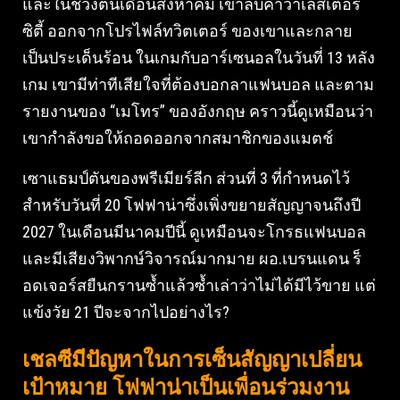
และในช่วงต้นเดือนสิงหาคม เขาลบคำว่าเลสเตอร์
ซิตี้ ออกจากโปรไฟล์ทวิตเตอร์ ของเขาและกลาย
เป็นประเด็นร้อน ในเกมกับอาร์เซนอลในวันที่ 13 หลัง
เกม เขามีท่าทีเสียใจที่ต้องบอกลาแฟนบอล และตาม
รายงานของ “เมโทร” ของอังกฤษ คราวนี้ดูเหมือนว่า
เขากำลังขอให้ถอดออกจากสมาชิกของแมตช์
เซาแธมป์ตันของพรีเมียร์ลีก ส่วนที่ 3 ที่กำหนดไว้
สำหรับวันที่ 20 โฟฟาน่าซึ่งเพิ่งขยายสัญญาจนถึงปี
2027 ในเดือนมีนาคมปีนี้ ดูเหมือนจะโกรธแฟนบอล
และมีเสียงวิพากษ์วิจารณ์มากมาย ผอ.เบรนแดน ร็
อดเจอร์สยืนกรานซ้ำแล้วซ้ำเล่าว่าไม่ได้มีไว้ขาย แต่
แข้งวัย 21 ปีจะจากไปอย่างไร?
เชลซีมีปัญหาในการเซ็นสัญญาเปลี่ยน
เป้าหมาย โฟฟาน่าเป็นเพื่อนร่วมงาน