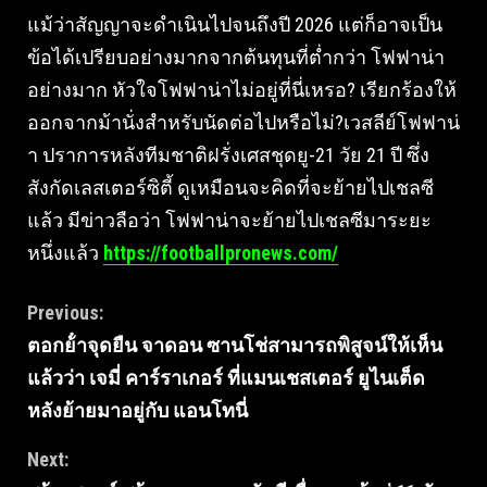
แม้ว่าสัญญาจะดำเนินไปจนถึงปี 2026 แต่ก็อาจเป็น
ข้อได้เปรียบอย่างมากจากต้นทุนที่ต่ำกว่า โฟฟาน่า
อย่างมาก หัวใจโฟฟาน่าไม่อยู่ที่นี่เหรอ? เรียกร้องให้
ออกจากม้านั่งสำหรับนัดต่อไปหรือไม่?เวสลีย์โฟฟาน่
า ปราการหลังทีมชาติฝรั่งเศสชุดยู-21 วัย 21 ปี ซึ่ง
สังกัดเลสเตอร์ซิตี้ ดูเหมือนจะคิดที่จะย้ายไปเชลซี
แล้ว มีข่าวลือว่า โฟฟาน่าจะย้ายไปเชลซีมาระยะ
หนึ่งแล้ว
https://footballpronews.com/
Continue
Previous:
ตอกย้ําจุดยืน จาดอน ซานโช่สามารถพิสูจน์ให้เห็น
Reading
แล้วว่า เจมี่ คาร์ราเกอร์ ที่แมนเชสเตอร์ ยูไนเต็ด
หลังย้ายมาอยู่กับ แอนโทนี่
Next: