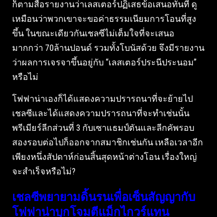
ก็ตามสื่อรายงานว่าเลสเตอร์ปฏิเสธข้อเสนอทันที ดู
เหมือนว่าพวกเขาจะขอค่าธรรมเนียมการโอนที่สูง
ขึ้น ในขณะเดียวกันเชลซีไม่เต็มใจที่จะเสนอ
มากกว่า 70ล้านปอนด์ รวมทั้งโบนัสด้วย จึงมีรายงาน
ว่าผลการเจรจาขึ้นอยู่กับ “เลสเตอร์ประนีประนอม”
หรือไม่
โฟฟาน่าเองก็ได้แสดงความปรารถนาที่จะย้ายไป
เชลซีและได้แสดงความปรารถนาที่จะทำเช่นนั้น
พรีเมียร์ลีกส่วนที่ 3 กับเซาแธมป์ตันและลีกคัพรอบ
สองรอบต่อไปก็ออกจากสมาชิกเช่นกัน เหลือเวลาอีก
เพียงหนึ่งสัปดาห์ก่อนสิ้นสุดหน้าต่างโอน เรื่องใหญ่
จะสำเร็จหรือไม่?
เชลซีพยายามดิ้นรนเพื่อเซ็นสัญญากับ
โฟฟาน่าบุกโจมตีแม็กไกวร์แทน