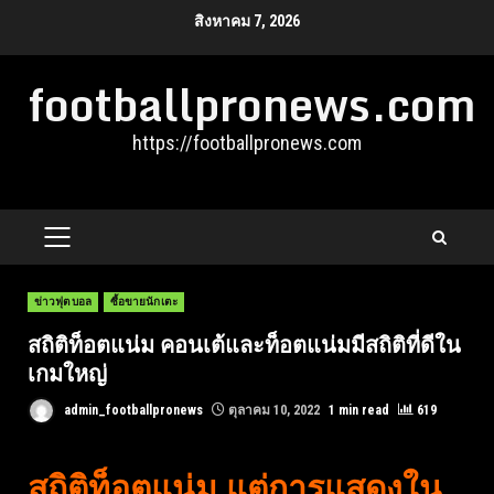
Skip
สิงหาคม 7, 2026
to
footballpronews.com
content
https://footballpronews.com
PRIMARY
MENU
ข่าวฟุตบอล
ซื้อขายนักเตะ
สถิติท็อตแน่ม คอนเต้และท็อตแน่มมีสถิติที่ดีใน
เกมใหญ่
admin_footballpronews
ตุลาคม 10, 2022
1 min read
619
สถิติท็อตแน่ม แต่การแสดงใน