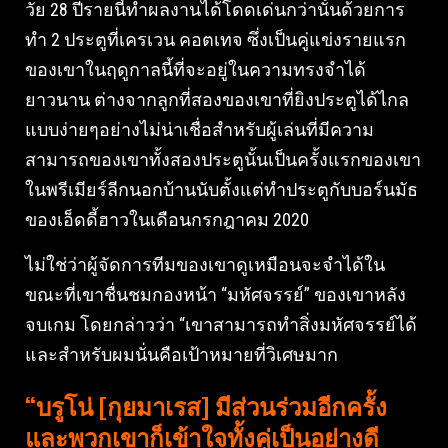
วัย 28 ปีรายนี้ทําผลงานได้โดดเด่นกว่านั้นด้วยการ
ทํา 2 ประตูที่เครเวน คอตเทจ ซึ่งเป็นคู่แข่งรายแรก
ของเขาในฤดูกาลนี้ที่จะอยู่ในความทรงจําได้
ยาวนาน ต่างจากลูกที่สองของเขาที่ยิงประตูได้ไกล
แบบง่ายๆอย่างไม่น่าเชื่อสําหรับผู้เล่นที่มีความ
สามารถของเขาทั้งสองประตูนั้นเป็นครั้งแรกของเขา
ในพรีเมียร์ลีกนอกบ้านนับตั้งแต่ทําประตูกับบอร์นมัธ
ของเอ็ดดี้ฮาวในเดือนกรกฎาคม 2020
ไม่ใช่ว่าผู้จัดการทีมของเขาดูเหมือนจะจําได้ใน
ขณะที่เขาชื่นชมกองหน้า “มหัศจรรย์” ของเขาหลัง
จบเกม โดยกล่าวว่า “เขาสามารถทําสิ่งมหัศจรรย์ได้
และสําหรับผมนั่นคือเป้าหมายที่วิเศษมาก
“บรูโน่ [กุยมาเรส] มีส่วนร่วมอีกครั้ง
และพวกเขาก็เข้าใจทั้งคู่เป็นอย่างดี