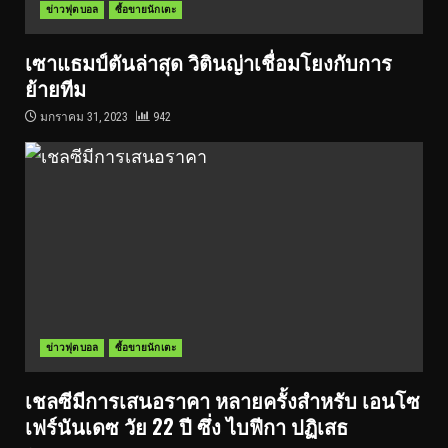
ข่าวฟุตบอล
ซื้อขายนักเตะ
เซาแธมป์ตันล่าสุด วิตินญ่าเชื่อมโยงกับการ
ย้ายทีม
มกราคม 31, 2023
942
ข่าวฟุตบอล
ซื้อขายนักเตะ
เชลซีมีการเสนอราคา หลายครั้งสำหรับ เอนโซ
เฟร์นันเดซ วัย 22 ปี ซึ่ง ไบฟีกา ปฏิเสธ