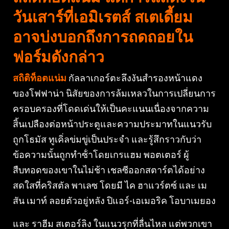
วันเสาร์ที่เอมิเรตส์ สเตเดี้ยม
อาจบ่งบอกถึงการถดถอยใน
ฟอร์มดังกล่าว
สถิติท็อตแน่ม
กัลลาเกอร์ตะลึงงันสํารองหน้าแดง
ของโฟฟาน่า นิสัยของการล้มเหลวในการเปลี่ยนการ
ครอบครองที่โดดเด่นให้เป็นคะแนนเนื่องจากความ
สิ้นเปลืองต่อหน้าประตูและความประมาทในแนวรับ
ถูกโธมัส ทูเคิ่ลข่มขู่เป็นประจํา และรู้สึกราวกับว่า
ข้อความนั้นถูกทําซ้ําโดยเกรแฮม พอตเตอร์ ผู้
สืบทอดของเขาในไม่ช้า เชลซีออกสตาร์ตได้อย่าง
สดใสที่คริสตัล พาเลซ โดยมี ไค ฮาแวร์ตซ์ และ เม
สัน เมาท์ ลอยตัวอยู่หลัง ปิแอร์-เอเมอริค โอบาเมยอง
และ ราฮีม สเตอร์ลิง ในแนวรุกที่ลื่นไหล แต่พวกเขา