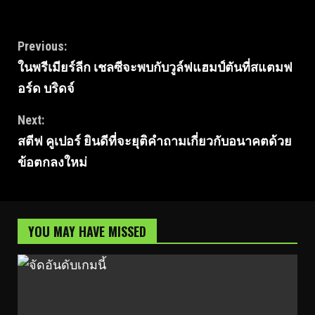
Continue
Previous:
ในพรีเมียร์ลีก เชลซีจะพบกับวูล์ฟแฮมป์ตันที่สแตมฟ
Reading
อร์ด บริดจ์
Next:
สตีฟ คูเปอร์ ยินดีที่จะยุติคำถามเกี่ยวกับอนาคตด้วย
ข้อตกลงใหม่
YOU MAY HAVE MISSED