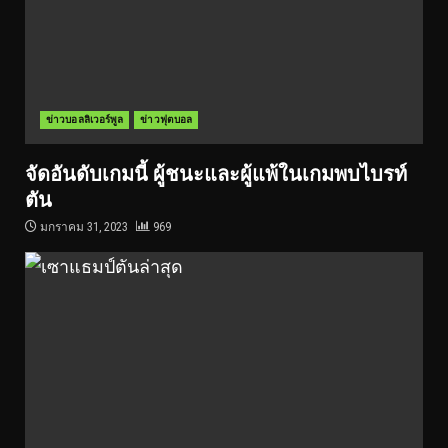
ข่าวบอลลิเวอร์พูล
ข่าวฟุตบอล
จัดอันดับเกมนี้ ผู้ชนะและผู้แพ้ในเกมพบไบรท์
ตัน
มกราคม 31, 2023
969