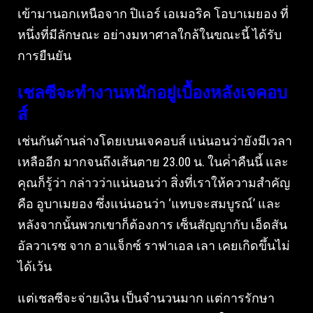
เข้ามานอกเหนือจาก ปิแอร์ เอเมอริค โอบาเมยอง ที่
หนึ่งที่มีลักษณะ อย่างมหาศาลใกล้ในขณะนี้ ได้รับ
การยืนยัน
เชลซีจะทํางานหนักอยู่เบื้องหลังเจคอบ
ส์
เช่นกันด้านล่างโดยเบนเจคอบส์ แน่นอนว่ายังมีเวลา
เหลืออีก มากจนถึงเส้นตาย 23.00 น. ในค่ําคืนนี้ และ
คุณก็รู้ว่า กล่าวว่าแน่นอนว่า สิ่งที่เราให้ความสําคัญ
คือ อูบาเมยอง ซึ่งแน่นอนว่า ‘แทบจะสมบูรณ์’ และ
หลังจากนั้นพวกเขาก็ต้องการ เซ็นสัญญากับ เอ็ดสัน
อัลวาเรซ จาก อาแจ็กซ์ ราฟาเอล เลา เคยเกิดขึ้นไม่
ได้เว้น
แต่เชลซีจะจ่ายเงิน เป็นจํานวนมาก แต่การรักษา