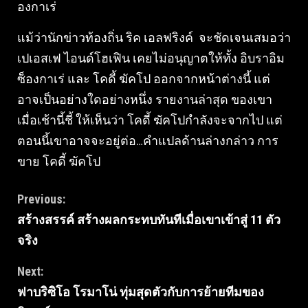
องกาเร่
แม้ว่านักข่าวท้องถิ่น ริค เอลฟริงค์ จะชัดเจนเสมอว่า
เปเอสเฟ ไอนด์โฮเฟิน เคยไม่อนุญาตให้ทั้ง อิบราอิม
ซ็องกาเร่ และ โคดี้ ฆัคโป ออกจากหน้าต่างนี้ แต่
อาจเป็นอย่างใดอย่างหนึ่ง รายงานล่าสุด ของเขา
เมื่อเช้านี้ชี้ ให้เห็นว่า โคดี้ ฆัคโปกําลังจะจากไป แต่
ตอนนี้เขาอาจจะอยู่ต่อ…คําแปลด้านล่างกล่าว การ
ขาย โคดี้ ฆัคโป
Continue
Previous:
สร้างสรรค์ สร้างผลกระทบทันทีเมื่อเขาเข้าสู่ 11 ตัว
Reading
จริง
Next:
ฟาบริซิโอ โรมาโน่ ทุ่มสุดตัวกับการย้ายทีมของ