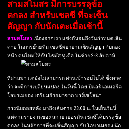
สามสโมสร มีการบรรลุข้อ
ตกลง สําหรับเชลซี ที่จะเซ็น
สัญญา กับนักเตะเมื่อเช้านี้
สามสโมสร
เนื่องจากเรา แข่งกันจนถึงวันกําหนดเส้น
ตาย ในการย้ายทีม เชลซีพยายามเซ็นสัญญา กับกอง
หน้า คนใหม่ให้กับ โธมัส ทูเคิ่ล ในช่วง 2-3 สัปดาห์
ที่ผ่านมา แต่ยังไม่สามารถ ผ่านเข้ารอบไปได้ ซึ่งคาด
ว่า จะมีการเปลี่ยนแปลง ในวันนี้ โดย ปิแอร์ เอเมอริค
โอบาเมยอง เตรียมย้ายมาจาก บาร์เซโลน่า
การนับถอยหลัง มาถึงเส้นตาย 23.00 น. ในเย็นวันนี้
แต่ตามรายงานของ สกาย เยอรมัน เชลซีได้บรรลุข้อ
ตกลง ในหลักการที่จะเซ็นสัญญา กับ โอบาเมยอง นัก