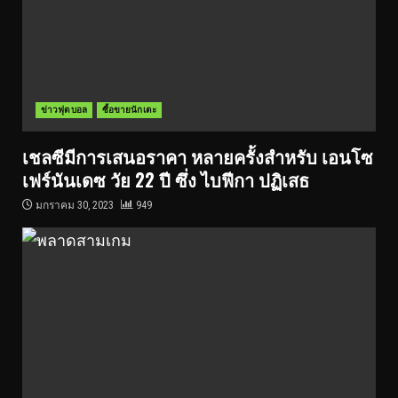
ข่าวฟุตบอล
ซื้อขายนักเตะ
เชลซีมีการเสนอราคา หลายครั้งสำหรับ เอนโซ
เฟร์นันเดซ วัย 22 ปี ซึ่ง ไบฟีกา ปฏิเสธ
มกราคม 30, 2023
949