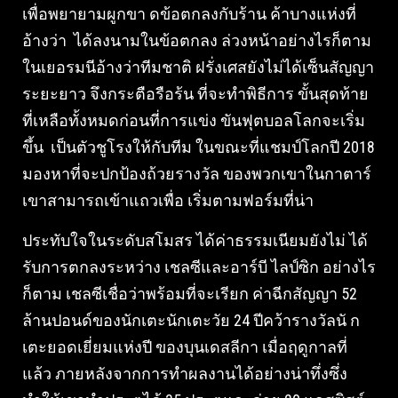
เพื่อพยายามผูกขา ดข้อตกลงกับร้าน ค้าบางแห่งที่
อ้างว่า ได้ลงนามในข้อตกลง ล่วงหน้าอย่างไรก็ตาม
ในเยอรมนีอ้างว่าทีมชาติ ฝรั่งเศสยังไม่ได้เซ็นสัญญา
ระยะยาว จึงกระตือรือร้น ที่จะทำพิธีการ ขั้นสุดท้าย
ที่เหลือทั้งหมดก่อนที่การแข่ง ขันฟุตบอลโลกจะเริ่ม
ขึ้น เป็นตัวชูโรงให้กับทีม ในขณะที่แชมป์โลกปี 2018
มองหาที่จะปกป้องถ้วยรางวัล ของพวกเขาในกาตาร์
เขาสามารถเข้าแถวเพื่อ เริ่มตามฟอร์มที่น่า
ประทับใจในระดับสโมสร ได้ค่าธรรมเนียมยังไม่ ได้
รับการตกลงระหว่าง เชลซีและอาร์บี ไลป์ซิก อย่างไร
ก็ตาม เชลซีเชื่อว่าพร้อมที่จะเรียก ค่าฉีกสัญญา 52
ล้านปอนด์ของนักเตะนักเตะวัย 24 ปีคว้ารางวัลนั ก
เตะยอดเยี่ยมแห่งปี ของบุนเดสลีกา เมื่อฤดูกาลที่
แล้ว ภายหลังจากการทำผลงานได้อย่างน่าทึ่งซึ่ง