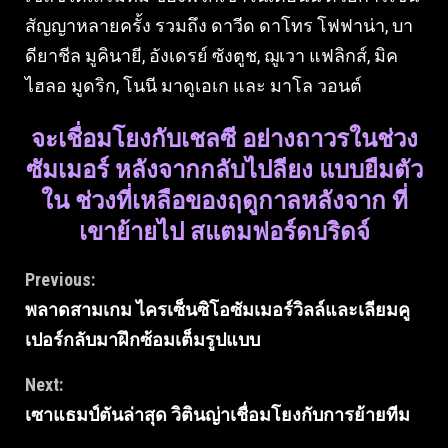
สัญญาหลายครั้ง รวมถึง ดาวีด ดาโทร โฟฟาน่า, บา
ดียาชีล มูคินายี, อังเดรย์ ซังตูช, ฌูเวา แฟลิกส์, มิค
ไฮลอ มูดริก, โนนี มาดูเอเก และ มาโล วอนต์
จะเชื่อมโยงกับเชลซี อย่างถาวรในช่วง
ซัมเมอร์ หลังจากกลับไปลียง แบบยืมตัว
ใน ช่วงที่เหลือของฤดูกาลหลังจาก ที่
เขาย้ายไป สแตมฟอร์ดบริดจ์
Continue
Previous:
พลาดสามเกม ไครเซ็นซิโอซัมเมอร์วิลล์และเลียมคู
Reading
เปอร์กลับมาฝึกซ้อมเต็มรูปแบบ
Next:
เซาแธมป์ตันล่าสุด วิตินญ่าเชื่อมโยงกับการย้ายทีม