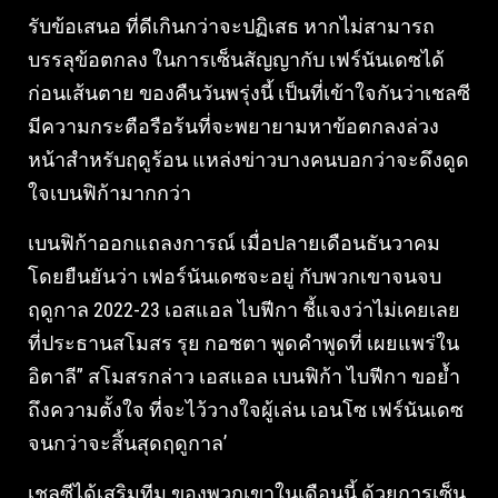
รับข้อเสนอ ที่ดีเกินกว่าจะปฏิเสธ หากไม่สามารถ
บรรลุข้อตกลง ในการเซ็นสัญญากับ เฟร์นันเดซได้
ก่อนเส้นตาย ของคืนวันพรุ่งนี้ เป็นที่เข้าใจกันว่าเชลซี
มีความกระตือรือร้นที่จะพยายามหาข้อตกลงล่วง
หน้าสำหรับฤดูร้อน แหล่งข่าวบางคนบอกว่าจะดึงดูด
ใจเบนฟิก้ามากกว่า
เบนฟิก้าออกแถลงการณ์ เมื่อปลายเดือนธันวาคม
โดยยืนยันว่า เฟอร์นันเดซจะอยู่ กับพวกเขาจนจบ
ฤดูกาล 2022-23 เอสแอล ไบฟีกา ชี้แจงว่าไม่เคยเลย
ที่ประธานสโมสร รุย กอชตา พูดคำพูดที่ เผยแพร่ใน
อิตาลี” สโมสรกล่าว เอสแอล เบนฟิก้า ไบฟีกา ขอย้ำ
ถึงความตั้งใจ ที่จะไว้วางใจผู้เล่น เอนโซ เฟร์นันเดซ
จนกว่าจะสิ้นสุดฤดูกาล’
เชลซีได้เสริมทีม ของพวกเขาในเดือนนี้ ด้วยการเซ็น