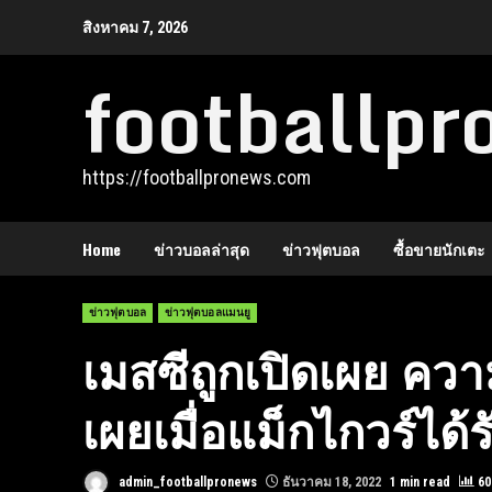
Skip
สิงหาคม 7, 2026
to
footballp
content
https://footballpronews.com
Home
ข่าวบอลล่าสุด
ข่าวฟุตบอล
ซื้อขายนักเตะ
ข่าวฟุตบอล
ข่าวฟุตบอลแมนยู
เมสซีถูกเปิดเผย ความ
เผยเมื่อแม็กไกวร์ได้รั
admin_footballpronews
ธันวาคม 18, 2022
1 min read
60