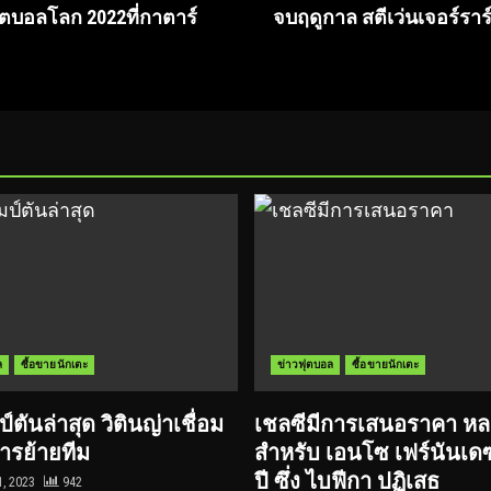
ุตบอลโลก 2022ที่กาตาร์
จบฤดูกาล สตีเว่นเจอร์ราร
ล
ซื้อขายนักเตะ
ข่าวฟุตบอล
ซื้อขายนักเตะ
ตันล่าสุด วิตินญ่าเชื่อม
เชลซีมีการเสนอราคา หลา
ารย้ายทีม
สำหรับ เอนโซ เฟร์นันเดซ
ปี ซึ่ง ไบฟีกา ปฏิเสธ
, 2023
942