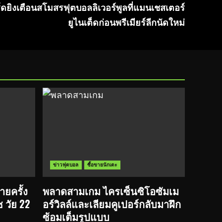
์ดยิงเตือนสโมสรฟุตบอลลิเวอร์พูลที่แมนเชสเตอร์
ยูไนเต็ดก่อนพรีเมียร์ลีกนัดใหม่
ข่าวฟุตบอล
ซื้อขายนักเตะ
ยครั้ง
พลาดสามเกม ไครเซ็นซิโอซัมเม
 วัย 22
อร์วิลล์และเลียมคูเปอร์กลับมาฝึก
ซ้อมเต็มรูปแบบ