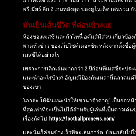
พรีเมียร์ ลีก 2 เกมหลังสุด ของยูไนเต็ด เล่นร่วม 
มันเป็นเส้นชีวิต ที่ค่อนข้างแย่
ห้องของเมสซี่ และถ้าโทนี่ อดัมส์มีส่วน เกี่ยวข้องกั
พาดหัวข่าว ของเว็บไซต์เดอะซัน หลังจากตั้งชื่อ
เมสซีได้อย่างไร
เพราะการเลิกเล่นมากกว่า 2 ปีก่อนที่เมสซี่จะปร
แนะนำอะไรบ้าง? อัญมณีป้องกันเหล่านี้ฉลาดแค่
ของเขา
‘เอาล่ะ ให้ฉันแนะนำให้เขาน่ารำคาญ’ เป็นย่อหน้าท
ที่สุดเท่าที่จะเป็นไปได้สำหรับผู้เล่นที่เป็นดา
เรื่องถัดไป
https://footballpronews.com/
และนั่นก็ค่อนข้างเร็วที่จะเล่นการ์ด ‘ย้อนกลับไ