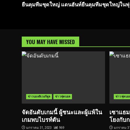
ยืนคุมทีมชุดใหญ่ แดนฮันท์ยืนคุมทีมชุดใหญ่ในฟ
Reading
YOU MAY HAVE MISSED
ข่าวบอลลิเวอร์พูล
ข่าวฟุตบอล
ข่าวฟุตบอ
จัดอันดับเกมนี้ ผู้ชนะและผู้แพ้ใน
เซาแธมป์
เกมพบไบรท์ตัน
โยงกับก
มกราคม 31, 2023
969
มกราคม 31