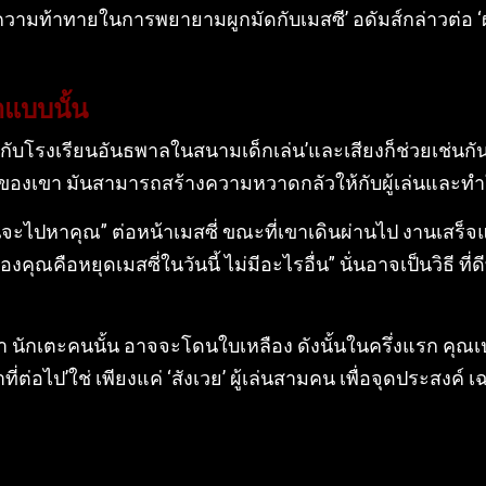
ความท้าทายในการพยายามผูกมัดกับเมสซี’ อดัมส์กล่าวต่อ 
ทำแบบนั้น
องสู้กับโรงเรียนอันธพาลในสนามเด็กเล่น’และเสียงก็ช่วยเช่นก
หูของเขา มันสามารถสร้างความหวาดกลัวให้กับผู้เล่นและทำใ
ะไปหาคุณ” ต่อหน้าเมสซี่ ขณะที่เขาเดินผ่านไป งานเสร็จแล้
ือหยุดเมสซี่ในวันนี้ ไม่มีอะไรอื่น” นั่นอาจเป็นวิธี ที่ดีที่
เขา นักเตะคนนั้น อาจจะโดนใบเหลือง ดังนั้นในครึ่งแรก คุ
่ต่อไป’ใช่ เพียงแค่ ‘สังเวย’ ผู้เล่นสามคน เพื่อจุดประสงค์