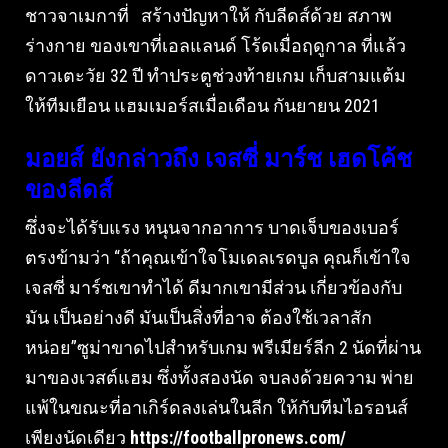
ชาวจาเมกาที่ สร้างปัญหาให้ กับลีดส์ด้วย สภาพ
ร่างกาย ของเขาที่เอลแลนด์ โร้ดเมื่อฤดูกาล ที่แล้ว
ดาวเตะวัย 32 ปี ทําประตูช่วงท้ายเกม เก็บสามแต้ม
ให้ทีมเยือน แฮมเมอร์สเมื่อเดือน กันยายน 2021
มอยส์ ยังกล่าวถึง เจสซี่ มาร์ช เฮดโค้ช
ของลีดส์
ซึ่งจะได้รับแรง หนุนจากอาการ บาดเจ็บของเบอร์
ตรงข้ามว่า “ถ้าคุณเข้าใจโมเดลเรดบูล คุณก็เข้าใจ
เจสซี่ มาร์ชเขาทําได้ ดีมากเขามีส่วน เกี่ยวข้องกับ
มัน เป็นอย่างดี มันเป็นสิ่งที่อาจ ต้องใช้เวลาสัก
หน่อย”ซูม่าขาดไปสําหรับเกม พรีเมียร์ลีก 2 นัดที่ผ่าน
มาของเวสต์แฮม ซึ่งทั้งสองนัด จบลงด้วยความ พ่าย
แพ้ในขณะที่อาเกิร์ดลงเล่นในลีก ให้กับทีมไอรอนส์
เพียงนัดเดียว
https://footballpronews.com/