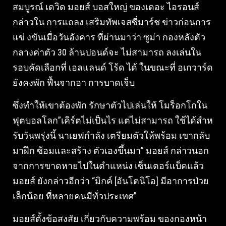
สมบูรณ์ เดวิด มอยส์ บอสใหญ่ ของเดอะ ไอรอนส์
กล่าวใน การแถลง เสริมทัพเจสซี่มาร์ช ข่าวก่อนการ
แข่ งขันเมื่อวันอังคาร ที่ผ่านมาว่า ซูม่า กองหลังตัว
กลางค่าตัว 30 ล้านปอนด์จะ ไม่สามารถ ลงเล่นใน
รอบคัดเลือกที่ เอลแลนด์ โร้ด ได้ ในขณะที่ อเกวาร์ด
ยังคงพัก ฟื้นจากอา การบาดเจ็บ
ซึ่งทําให้เขาต้องพัก รักษาตัวไปเล่นให้ โมร็อกโกใน
ฟุตบอลโลก”เคิร์ตไม่เป็นไร แต่ไม่สามารถ ใช้ได้สําห
รับวันพรุ่งนี้ นาเยฟกําลัง เตรียมตัวให้พร้อม เขากลับ
มาฝึก ซ้อมและสร้าง ตัวเองขึ้นมา” มอยส์ กล่าวนอก
จากการขาดหายไปในตําแหน่ง เซ็นเตอร์แบ็คแล้ว
มอยส์ ยังกล่าวอีกว่า “มิกค์ [อันโตนิโอ] มีอาการป่วย
เล็กน้อย ที่หลายคนมีทั่วประเทศ”
มอยส์ตั้งข้อสงสัย เกี่ยวกับความพร้อม ของกองหน้า