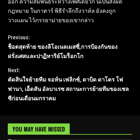
ออก ความสัมพันธ์ระหว่างเพศเดียวกั นเป็นสิ่งผิด
กฎหมาย ในกาตาร์ พิธีรําลึกถึงวาห์ล ยังคงถูก
วางแผน ไว้ภรรยาม่ายของเขากล่าว
Continue
Previous:
ช็อตสุดท้าย ของลิโอเนลเมสซี่,การป้องกันของ
Reading
ฝรั่งเศสและปาฏิหาริย์โมร็อกโก
Next:
ตัดสินใจย้ายทีม จอห์น เฟลิกซ์, ดาบิด ดาโตร โฟ
ฟานา, เอ็ดสัน อัลบาเรซ สถานะการย้ายทีมของเชล
ซีก่อนเดือนมกราคม
YOU MAY HAVE MISSED