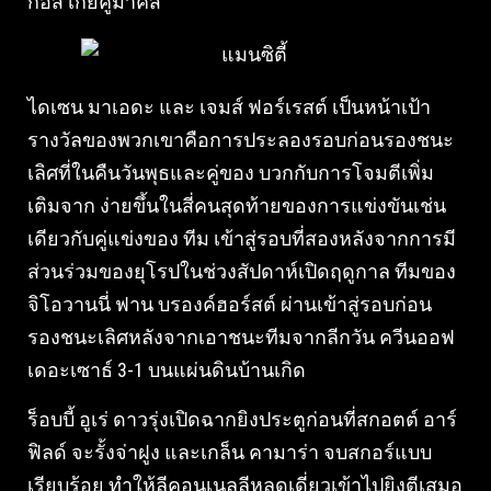
กอส เกียคูมาคิส
ไดเซน มาเอดะ และ เจมส์ ฟอร์เรสต์ เป็นหน้าเป้า
รางวัลของพวกเขาคือการประลองรอบก่อนรองชนะ
เลิศที่ในคืนวันพุธและคู่ของ บวกกับการโจมตีเพิ่ม
เติมจาก ง่ายขึ้นในสี่คนสุดท้ายของการแข่งขันเช่น
เดียวกับคู่แข่งของ ทีม เข้าสู่รอบที่สองหลังจากการมี
ส่วนร่วมของยุโรปในช่วงสัปดาห์เปิดฤดูกาล ทีมของ
จิโอวานนี่ ฟาน บรองค์ฮอร์สต์ ผ่านเข้าสู่รอบก่อน
รองชนะเลิศหลังจากเอาชนะทีมจากลีกวัน ควีนออฟ
เดอะเซาธ์ 3-1 บนแผ่นดินบ้านเกิด
ร็อบบี้ อูเร่ ดาวรุ่งเปิดฉากยิงประตูก่อนที่สกอตต์ อาร์
ฟิลด์ จะรั้งจ่าฝูง และเกล็น คามาร่า จบสกอร์แบบ
เรียบร้อย ทําให้ลีคอนเนลลีหลุดเดี่ยวเข้าไปยิงตีเสมอ