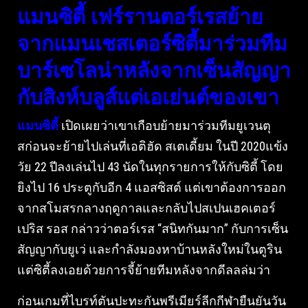
แมนซิตี้ เฟร์รานตอร์เรสย้าย
จากแมนเชสเตอร์ซิตี้มาร่วมทีม
บาร์เซโลน่าหลังจากเซ็นสัญญา
กับสิงห์บลูส์แต่เอเย่นต์ของเขา
แมนซิตี้
เปิดเผยว่าเขาเกือบย้ายมาร่วมทีมยูเวนตุ
สก่อนจะย้ายไปเล่นที่เอติฮัด สเตเดี้ยม ในปี 2020แข้ง
วัย 22 ปีลงเล่นไป 43 นัดในทุกรายการให้กับซิตี้ โดย
ยิงไป 16 ประตูกับอีก 4 แอสซิสต์ แต่เขาต้องการออก
จากสโมสรกลางฤดูกาลและกลับไปสเปนเฮคเตอร์
เปริส รอส กล่าวว่าตอร์เรส “สนิทกันมาก” กับการเซ็น
สัญญากับยูเว่ และกําลังมองหาบ้านหลังใหม่ในตูริน
แต่ซิตี้ลงเอยด้วยการจี้ย้ายทีมหลังจากดีลลล่มว่า
ก่อนเกมที่ไบรท์ตันปะทะกันพรีเมียร์ลีกกีฬายืนยันวัน