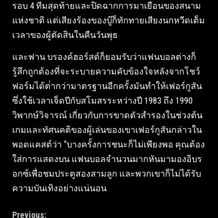
รอบ 4 ทีมสุดท้ายและปิดฉากการมาเยือนของสนาม
แห่งชาติ แต่เสียงร้องของบู๊ก็ทักทายเสียงนกหวีดเต็ม
เวลาของผู้ตัดสินในคืนวันพุธ
และฟาน บรองค์ฮอร์สต์ก็ยอมรับว่าแฟนบอลต่างก็
รู้สึกถูกต้องที่จะระบายความคับข้องใจหลังจากโชว์
ฟอร์มได้ต่ํากว่ามาตรฐานอีกครั้งมันทําให้เฟอร์กูสัน
ซึ่งใช้เวลาเจ็ดปีกับสโมสรระหว่างปี 1983 ถึง 1990
วิพากษ์วิจารณ์ เกี่ยวกับการขาดตัวสํารองในช่วงต้น
เกมและทัศนคติของผู้เล่นของเขาเฟอร์กูสันกล่าวใน
พอดแคสต์ว่า “บางครั้งการชนะก็ไม่เพียงพอ คุณต้อง
ใส่การแสดงบน แฟนบอลจํานวนมากหันมามองอิบร
อกซ์เพื่อชมประตูสองสามลูก และพวกเขาก็ไม่ได้รับ
ความบันเทิงอย่างแน่นอน
Continue
Previous: