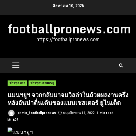
Skip
สิงหาคม 10, 2026
to
footballpronews.com
content
https://footballpronews.com
PRIMARY
MENU
ข่าวฟุตบอล
ข่าวฟุตบอลแมนยู
แมนฯยูฯ จวกกลับมาจมวิลล่าในถ้วยผลงานครึ่ง
หลังอันน่าตื่นเต้นของแมนเชสเตอร์ ยูไนเต็ด
admin_footballpronews
พฤศจิกายน 11, 2022
1 min read
628