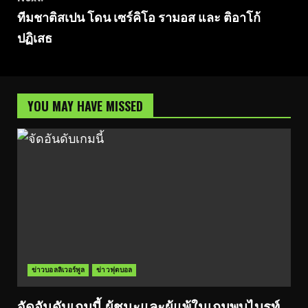
ทีมชาติสเปน โดน เซร์คิโอ รามอส และ ติอาโก้
ปฏิเสธ
YOU MAY HAVE MISSED
ข่าวบอลลิเวอร์พูล
ข่าวฟุตบอล
จัดอันดับเกมนี้ ผู้ชนะและผู้แพ้ในเกมพบไบรท์