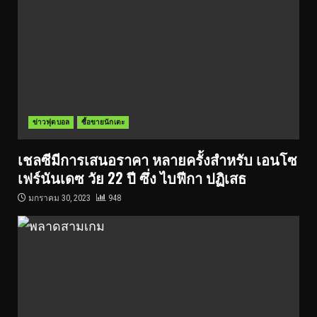
ข่าวฟุตบอล
ซื้อขายนักเตะ
เชลซีมีการเสนอราคา หลายครั้งสำหรับ เอนโซ
เฟร์นันเดซ วัย 22 ปี ซึ่ง ไบฟีกา ปฏิเสธ
มกราคม 30, 2023
948