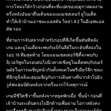
การโหม่งให้กว้างก่อนที่จะที่แปดของฤดูกาลผลงาน
ครึ่งหลังอันน่าตื่นเต้นของแมนเชสเตอร์ ยูไนเต็ด
ทำให้เจ้าบ้านเอาชนะแอสตัน วิลล่า 4-2 ในอีเอฟแอล
คัพ รอบ
ที่สามการจับสลากสำหรับรอบที่สี่เกิดขึ้นทันทีหลัง
เกม และยูไนเต็ดจะพบกับเบิร์นลีย์ในระดับที่สองใน
รอบ 16 ทีมสุดท้าย โดยแมนเชสเตอร์ซิตี้จะพบกับ
ลิเวอร์พูลในรอบต่อไปนิวคาสเซิลยูไนเต็ดพบกับบอร์
นมัธในการเผชิญหน้ากันทั้งหมดในพรีเมียร์ลีก ขณะ
ที่ลีกทูจิลลิ่งแฮมเผชิญกับการเดินทางที่น่ากลัวไปยัง
วูล์ฟแฮมป์ตันหลังจากครึ่งแรกไร้เหตุการณ์
เกมมีชีวิตชีวาขึ้นหลังจากหยุดพักเมื่อ ขึ้นนำ ก่อนที่
เจ้าบ้านจะเดินตรงไปอีกด้านเพื่อผ่าน โอกาสยังคง
มาเรื่อยๆตีเสมอกันอีกครั้งอย่างรวดเร็วผ่านมาร์คัส