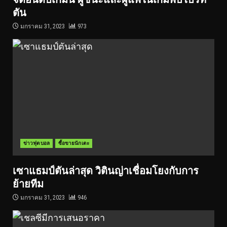
ตัน
มกราคม 31, 2023
973
ข่าวฟุตบอล
ซื้อขายนักเตะ
เซาแธมป์ตันล่าสุด วิตินญ่าเชื่อมโยงกับการ
ย้ายทีม
มกราคม 31, 2023
946