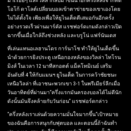
มาเรื่อยๆ และวิลล่ากลับมาขึ้นนำอีกครั้งหลังจากที่ดิ
โอโก้ ดาโลต์เปลี่ยนบอลเข้าตาข่ายของเขาเองโดย
ไม่ได้ตั้งใจ เพียงเพื่อให้ยูไนเต็ดตีเสมอกันอีกครั้ง
อย่างรวดเร็วผ่านมาร์คัส แรชฟอร์ดเกมดังกล่าวเปิด
ฉากขึ้นเมื่อใกล้ถึงช่วงหลัง และบรูโน่ แฟร์นันเดส
ที่เล่นแทนอเลฮานโดร การ์นาโช ทำให้ยูไนเต็ดขึ้น
นำด้วยการยิงประตู เหนือกองหลังของวิลล่า ไทโรน
มิงส์ ในเวลา 12 นาทีสกอตต์ แม็คโทมิเนย์ เสริม
อันดับที่ 4 ให้กับแมนฯ ยูไนเต็ด ในการคว้าชัยชนะ
เหนือวิลล่า ที่เอาชนะพวกเขา 3-1 ในพรีเมียร์ลีกเมื่อ
วันอาทิตย์ที่ผ่านมา“ครึ่งแรกมันครองบอลได้ไม่ดีนัก
ดังนั้นมันจึงคล้ายกับวันก่อน” แรชฟอร์ดกล่าว
“ครึ่งหลังเราเล่นด้วยความมั่นใจมากขึ้น“เป้าหมาย
ของฉันคือการสนุกกับฟุตบอล และตอนนี้ถ้าฉันทำ