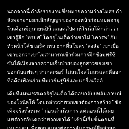
นอกจากนี้ กําลังรายงาน ซึ่งหมายความว่าสโมสร กํา
ลังพยายามยกเลิกสัญญา ของกองหน้าก่อนหมดอายุ
ในเดือนมิถุนายนปีนี้ ตลอดสัปดาห์โรนัลโด้กล่าวว่า
เขารู้สึก “ทรยศ” โดยยูไนเต็ดว่าเขาไม่ “เคารพ” กับ
หัวหน้าโค้ช เอริค เทน ฮากที่สโมสร “สงสัย” เขาเมื่อ
เขาบอกว่าเขาไม่สามารถเข้าร่วมการฝึกซ้อมพรีซี
ซั่นได้เนื่องจากความเจ็บป่วยของลูกสาวของเขา
บอกกับแฟน ๆ ว่าเกลเซอร์ ไม่สนใจสโมสรและตีออก
ที่อดีตเพื่อนร่วมทีมเวย์นรูนีย์และแกรี่เนวิลล์
เดิมทีแมนเชสเตอร์ยูไนเต็ด ได้ตอบกลับบทสัมภาษณ์
ของโรนัลโด้ โดยกล่าวว่าพวกเขาต้องการสร้าง ” ข้อ
เท็จจริงทั้งหมด ” ก่อนดําเนินการ แต่ตอนนี้ได้เผย
แพร่การอัปเดตว่าพวกเขาได้ ” เช้านี้เริ่มขั้นตอนที่
เหมาะสม เพื่อตอบสนองต่อการสัมภาษณ์สื่อล่าสุด