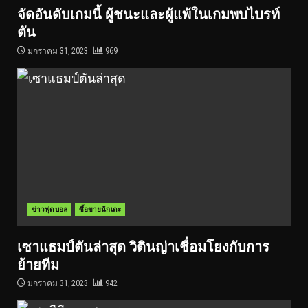
จัดอันดับเกมนี้ ผู้ชนะและผู้แพ้ในเกมพบไบรท์
ตัน
มกราคม 31, 2023
969
ข่าวฟุตบอล
ซื้อขายนักเตะ
เซาแธมป์ตันล่าสุด วิตินญ่าเชื่อมโยงกับการ
ย้ายทีม
มกราคม 31, 2023
942