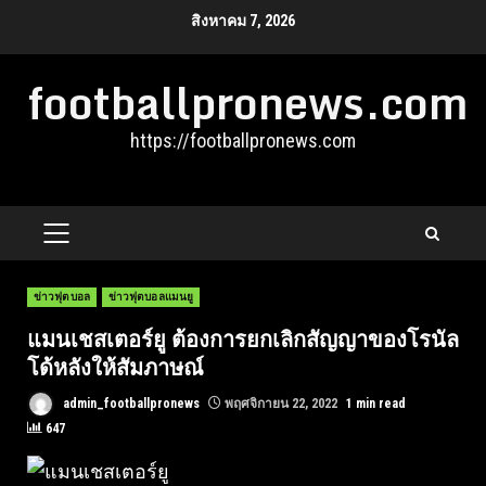
Skip
สิงหาคม 7, 2026
to
footballpronews.com
content
https://footballpronews.com
PRIMARY
MENU
ข่าวฟุตบอล
ข่าวฟุตบอลแมนยู
แมนเชสเตอร์ยู ต้องการยกเลิกสัญญาของโรนัล
โด้หลังให้สัมภาษณ์
admin_footballpronews
พฤศจิกายน 22, 2022
1 min read
647