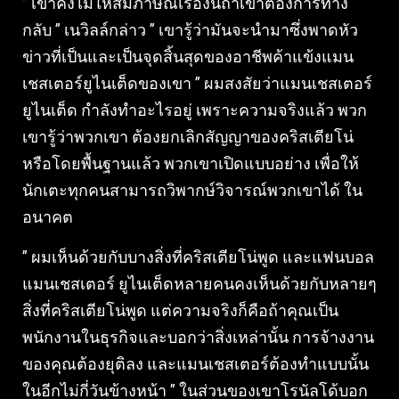
” เขาคงไม่ให้สัมภาษณ์เรื่องนี้ถ้าเขาต้องการทาง
กลับ ” เนวิลล์กล่าว ” เขารู้ว่ามันจะนํามาซึ่งพาดหัว
ข่าวที่เป็นและเป็นจุดสิ้นสุดของอาชีพค้าแข้งแมน
เชสเตอร์ยูไนเต็ดของเขา ” ผมสงสัยว่าแมนเชสเตอร์
ยูไนเต็ด กําลังทําอะไรอยู่ เพราะความจริงแล้ว พวก
เขารู้ว่าพวกเขา ต้องยกเลิกสัญญาของคริสเตียโน่
หรือโดยพื้นฐานแล้ว พวกเขาเปิดแบบอย่าง เพื่อให้
นักเตะทุกคนสามารถวิพากษ์วิจารณ์พวกเขาได้ ใน
อนาคต
” ผมเห็นด้วยกับบางสิ่งที่คริสเตียโน่พูด และแฟนบอล
แมนเชสเตอร์ ยูไนเต็ดหลายคนคงเห็นด้วยกับหลายๆ
สิ่งที่คริสเตียโน่พูด แต่ความจริงก็คือถ้าคุณเป็น
พนักงานในธุรกิจและบอกว่าสิ่งเหล่านั้น การจ้างงาน
ของคุณต้องยุติลง และแมนเชสเตอร์ต้องทําแบบนั้น
ในอีกไม่กี่วันข้างหน้า ” ในส่วนของเขาโรนัลโด้บอก