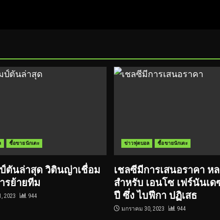
ล
ซื้อขายนักเตะ
ข่าวฟุตบอล
ซื้อขายนักเตะ
ตันล่าสุด วิตินญ่าเชื่อม
เชลซีมีการเสนอราคา หลา
ารย้ายทีม
สำหรับ เอนโซ เฟร์นันเดซ
ปี ซึ่ง ไบฟีกา ปฏิเสธ
, 2023
944
มกราคม 30, 2023
944