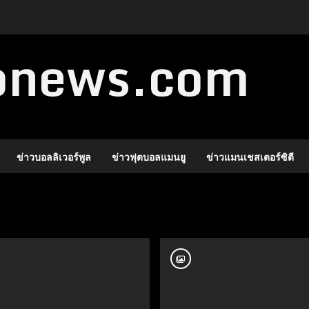
ronews.com
ข่าวบอลลิเวอร์พูล
ข่าวฟุตบอลแมนยู
ข่าวแมนเชสเตอร์ซิตี