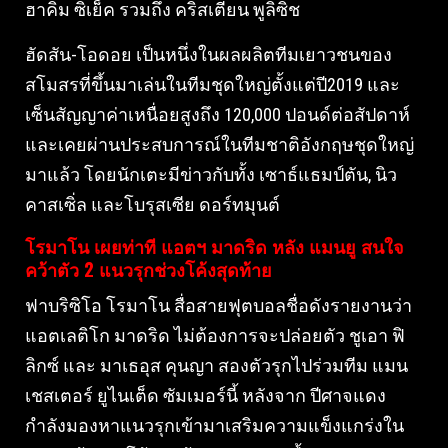
ฮาคิม ซิเย็ค รวมถึง คริสเตียน พูลิซิช
ฮัดสัน-โอดอย เป็นหนึ่งในผลผลิตทีมเยาวชนของ
สโมสรที่ขึ้นมาเล่นในทีมชุดใหญ่ตั้งแต่ปี2019 และ
เซ็นสัญญาค่าเหนื่อยสูงถึง 120,000 ปอนด์ต่อสัปดาห์
และเคยผ่านประสบการณ์ในทีมชาติอังกฤษชุดใหญ่
มาแล้ว โดยนักเตะมีข่าวกับทั้ง เซาธ์แธมป์ตัน, นิว
คาสเซิ่ล และโบรุสเซีย ดอร์ทมุนต์
โรมาโน เผยท่าที แอตฯ มาดริด หลัง แมนยู สนใจ
คว้าตัว 2 แนวรุกช่วงโค้งสุดท้าย
ฟาบริซิโอ โรมาโน สื่อสายฟุตบอลชื่อดังรายงานว่า
แอตเลติโก มาดริด ไม่ต้องการจะปล่อยตัว ชูเอา ฟิ
ลิกซ์ และ มาเธอุส คุนญา สองตัวรุกไปร่วมทีม แมน
เชสเตอร์ ยูไนเต็ด ซัมเมอร์นี้ หลังจาก ปีศาจแดง
กำลังมองหาแนวรุกเข้ามาเสริมความแข็งแกร่งใน