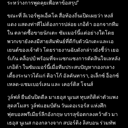
ระหว่างการพูดคุยเพื่อหาข้อสรุป”
ขณะที่ ลิเวอร์พูลเอ็คโค สื่อท้องถิ่นเปิดเผยว่า หงส์
แดง แสดงท่าทีไม่ต้องการปล่อย เกอิต้า ออกจากทีม
ใน ตลาดซื้อขายนักเตะ ซัมเมอร์นี้แต่อย่างใดโดย
พวกเขายังคงมีสายสัมพันธ์ที่ดีกับตัวนักเตะและเอ
เยนต์ของเจ้าตัว โดยรายงานฉับดังกล่าวยังชี้ว่า เยอ
ร์เก้น คล็อปป์ พร้อมที่จะแซกแซงการตัดสินใจเลหลัง
เกอิต้า ในซัมเมอร์นี้เมื่อทีมประสบปัญหากองกลาง
เดี้ยงระนาวได้แก่ ติอาโก้ อัลคันทารา, อเล็กซ์ อ็อกซ์
เหลด-แชมเบอร์เลน และ เคอร์ติส​ โจนส์
วูล์ฟส์ ยืนยันปิดดีล มาเธอุส นูเนส ทุบสถิติค่าตัวแพง
สุดสโมสร วูล์ฟแฮมป์ตัน วันเดอเรอร์ส แห่งศึก
ฟุตบอลพรีเมียร์ลีกอังกฤษ บรรลุข้อตกลงคว้าตัว มา
เธอุส นูเนส กองกลางจาก สปอร์ติง ลิสบอน ร่วมทัพ