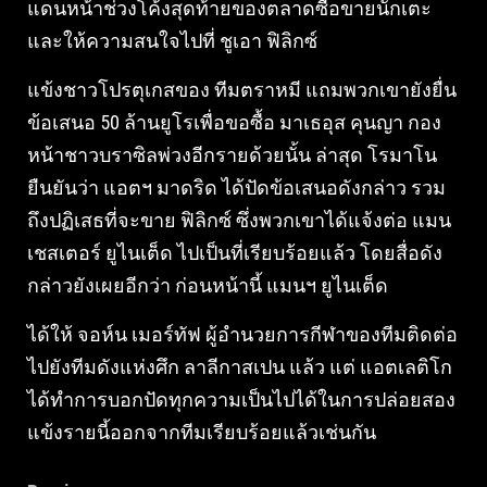
แดนหน้าช่วงโค้งสุดท้ายของตลาดซื้อขายนักเตะ
และให้ความสนใจไปที่ ชูเอา ฟิลิกซ์
แข้งชาวโปรตุเกสของ ทีมตราหมี แถมพวกเขายังยื่น
ข้อเสนอ 50 ล้านยูโรเพื่อขอซื้อ มาเธอุส คุนญา กอง
หน้าชาวบราซิลพ่วงอีกรายด้วยนั้น ล่าสุด โรมาโน
ยืนยันว่า แอตฯ มาดริด ได้ปัดข้อเสนอดังกล่าว รวม
ถึงปฏิเสธที่จะขาย ฟิลิกซ์ ซึ่งพวกเขาได้แจ้งต่อ แมน
เชสเตอร์ ยูไนเต็ด ไปเป็นที่เรียบร้อยแล้ว โดยสื่อดัง
กล่าวยังเผยอีกว่า ก่อนหน้านี้ แมนฯ ยูไนเต็ด
ได้ให้ จอห์น เมอร์ทัฟ ผู้อำนวยการกีฬาของทีมติดต่อ
ไปยังทีมดังแห่งศึก ลาลีกาสเปน แล้ว แต่ แอตเลติโก
ได้ทำการบอกปัดทุกความเป็นไปได้ในการปล่อยสอง
แข้งรายนี้ออกจากทีมเรียบร้อยแล้วเช่นกัน