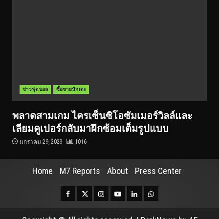
ข่าวฟุตบอล
ซื้อขายนักเตะ
พลาดสามเกม ไครเซ็นซิโอซัมเมอร์วิลล์และ
เลียมคูเปอร์กลับมาฝึกซ้อมเต็มรูปแบบ
มกราคม 29, 2023
1016
Home
M7 Reports
About
Press Center
Facebook
Twitter
Instagram
Youtube
Linkedin
Whatsapp