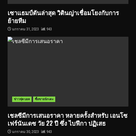
เซาแธมป์ตันล่าสุด วิตินญ่าเชื่อมโยงกับการ
ย้ายทีม
มกราคม 31, 2023
943
ข่าวฟุตบอล
ซื้อขายนักเตะ
เชลซีมีการเสนอราคา หลายครั้งสำหรับ เอนโซ
เฟร์นันเดซ วัย 22 ปี ซึ่ง ไบฟีกา ปฏิเสธ
มกราคม 30, 2023
943