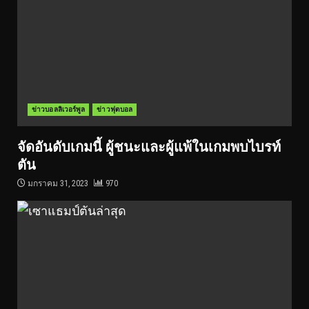
ข่าวบอลลิเวอร์พูล
ข่าวฟุตบอล
จัดอันดับเกมนี้ ผู้ชนะและผู้แพ้ในเกมพบไบรท์
ตัน
มกราคม 31, 2023
970