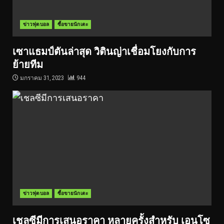
ข่าวฟุตบอล
ซื้อขายนักเตะ
เซาแธมป์ตันล่าสุด วิตินญ่าเชื่อมโยงกับการ
ย้ายทีม
มกราคม 31, 2023
944
ข่าวฟุตบอล
ซื้อขายนักเตะ
เชลซีมีการเสนอราคา หลายครั้งสำหรับ เอนโซ