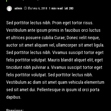
admin
มีนาคม 6, 2018
1 min read
283
Sed porttitor lectus nibh. Proin eget tortor risus.
Vestibulum ante ipsum primis in faucibus orci luctus
et ultrices posuere cubilia Curae; Donec velit neque,
auctor sit amet aliquam vel, ullamcorper sit amet ligula.
Sed porttitor lectus nibh. Vivamus suscipit tortor eget
felis porttitor volutpat. Mauris blandit aliquet elit, eget
tincidunt nibh pulvinar a. Vivamus suscipit tortor eget
felis porttitor volutpat. Sed porttitor lectus nibh.
Vestibulum ac diam sit amet quam vehicula elementum
sed sit amet dui. Pellentesque in ipsum id orci porta
dapibus.
Previous: