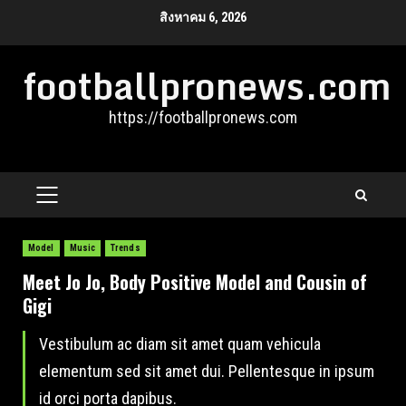
Skip
สิงหาคม 6, 2026
to
footballpronews.com
content
https://footballpronews.com
PRIMARY
MENU
Model
Music
Trends
Meet Jo Jo, Body Positive Model and Cousin of
Gigi
Vestibulum ac diam sit amet quam vehicula
elementum sed sit amet dui. Pellentesque in ipsum
id orci porta dapibus.