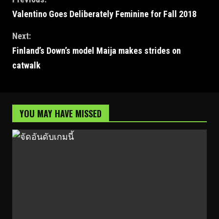
Continue
Valentino Goes Deliberately Feminine for Fall 2018
Reading
Next:
Finland’s Down’s model Maija makes strides on
catwalk
YOU MAY HAVE MISSED